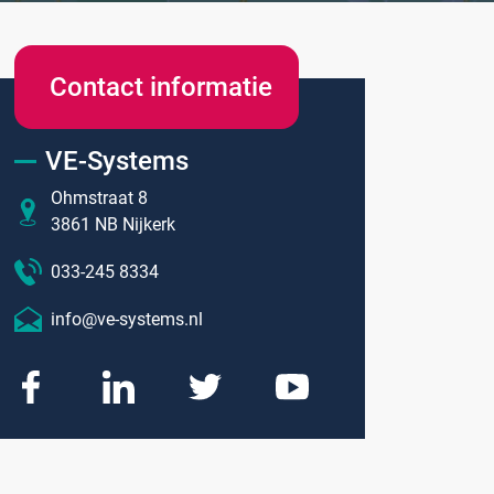
Contact informatie
Onze merken
VE-Systems
Hammerlit
Ohmstraat 8
Septodry
3861 NB Nijkerk
Metro
033-245 8334
Zarges
info@ve-systems.nl
AP Medical
BINBIN
Over VE-Systems
Blog