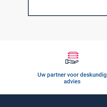
RVS Werkplekinrichting
Modulaire Inrichtingssystemen
Opslagsystemen en
voorraadbeheer
Uw partner voor deskundig
advies