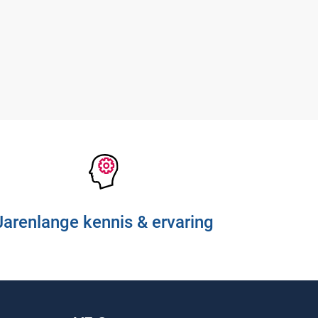
Contact
Ons team
Klantcases
Vacatures
Jarenlange kennis & ervaring