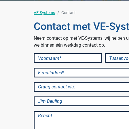
VE-Systems
Contact
Contact met VE-Sys
Branches
Neem contact op met VE-Systems, wij helpen u
Ziekenhuizen en klinieken
we binnen één werkdag contact op.
Zorginstellingen
Voornaam*
Tussenvoeg
Laboratoria
E-mailadres*
Cleanrooms
Logistiek en opslag
Graag contact via:
Afvalinzamelaars
Contact met:
Farmaceutische industrie
Bericht
Solutions