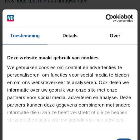
RVS hoge kast met abs draagwanden
BINBIN
Medische (verzorgings)wagens
Opslagsystemen en voorraadbeheer
Zorginstellingen
Branche
AP Medical
Opslagmogelijkheden
Cleanrooms, Laboratoria, Ziekenhuizen en klinieken
Toestemming
Details
Over
Modulaire Inrichtingssystemen
Ziekenhuizen en klinieken
Materiaal
Branches
RVS
Vacatures
Zarges
Deze website maakt gebruik van cookies
Infectiepreventie en hygiëne
RVS Werkplekinrichting
Merk
We gebruiken cookies om content en advertenties te
personaliseren, om functies voor social media te bieden
VE-Systems
Solutions
Klantcases
Metro
Medische afvalverpakkingen
en om ons websiteverkeer te analyseren. Ook delen we
informatie over uw gebruik van onze site met onze
partners voor social media, adverteren en analyse. Deze
Productlijnen
Ons team
Septodry
Offerte
partners kunnen deze gegevens combineren met andere
informatie die u aan ze heeft verstrekt of die ze hebben
verzameld op basis van uw gebruik van hun services.
Assortiment
Contact
Wilt u direct een vrijblijvende offerte voor dit product
Hammerlit
ontvangen? Vraag direct een offerte aan bij VE-
Toestemmingsselectie