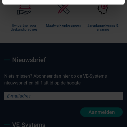
Uw partner voor
Maatwerk oplossingen
Jarenlange kennis &
deskundig advies
ervaring
Nieuwsbrief
Niets missen? Abonneer dan hier op de VE-Systems
nieuwsbrief en blijf altijd op de hoogte!
Aanmelden
VE-Systems