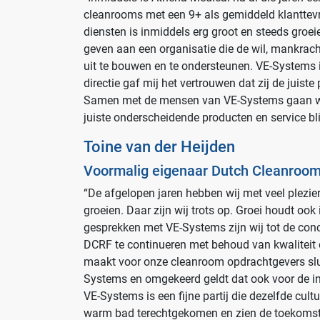
cleanrooms met een 9+ als gemiddeld klanttevr
Laboratoria
diensten is inmiddels erg groot en steeds groei
Cleanrooms
geven aan een organisatie die de wil, mankrach
uit te bouwen en te ondersteunen. VE-Systems 
Logistiek en opslag
directie gaf mij het vertrouwen dat zij de juiste
Afvalinzamelaars
Samen met de mensen van VE-Systems gaan wi
juiste onderscheidende producten en service bli
Farmaceutische industrie
Toine van der Heijden
Solutions
Voormalig eigenaar Dutch Cleanroom
“De afgelopen jaren hebben wij met veel plezier
RVS Werkplekinrichting
groeien. Daar zijn wij trots op. Groei houdt ook
Modulaire Inrichtingssystemen
gesprekken met VE-Systems zijn wij tot de concl
DCRF te continueren met behoud van kwaliteit
Opslagsystemen en
maakt voor onze cleanroom opdrachtgevers slu
voorraadbeheer
Systems en omgekeerd geldt dat ook voor de in
VE-Systems is een fijne partij die dezelfde cultu
warm bad terechtgekomen en zien de toekomst 