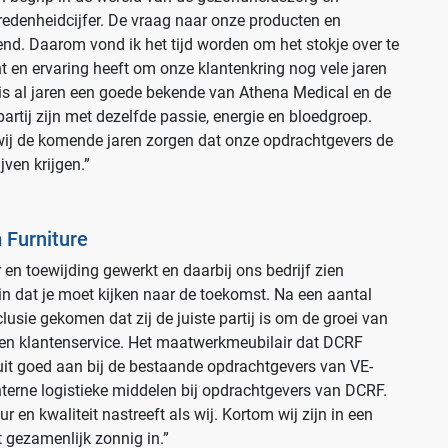
edenheidcijfer. De vraag naar onze producten en
Opslagmogelijkheden
end. Daarom vond ik het tijd worden om het stokje over te
Medische (verzorgings)wagens
t en ervaring heeft om onze klantenkring nog vele jaren
is al jaren een goede bekende van Athena Medical en de
Wastransport
 partij zijn met dezelfde passie, energie en bloedgroep.
Medicijn- en verbandkasten
j de komende jaren zorgen dat onze opdrachtgevers de
jven krijgen.”
Werkplekinrichting
Assortiment
 Furniture
 en toewijding gewerkt en daarbij ons bedrijf zien
 in dat je moet kijken naar de toekomst. Na een aantal
usie gekomen dat zij de juiste partij is om de groei van
 en klantenservice. Het maatwerkmeubilair dat DCRF
it goed aan bij de bestaande opdrachtgevers van VE-
terne logistieke middelen bij opdrachtgevers van DCRF.
ur en kwaliteit nastreeft als wij. Kortom wij zijn in een
gezamenlijk zonnig in.”