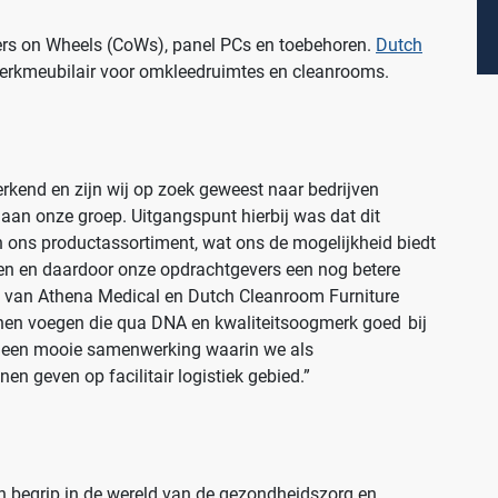
ers on Wheels (CoWs), panel PCs en toebehoren.
Dutch
werkmeubilair voor omkleedruimtes en cleanrooms.
rkend en zijn wij op zoek geweest naar bedrijven
an onze groep. Uitgangspunt hierbij was dat dit
 ons productassortiment, wat ons de mogelijkheid biedt
n en daardoor onze opdrachtgevers een nog betere
 van Athena Medical en Dutch Cleanroom Furniture
nnen voegen die qua DNA en kwaliteitsoogmerk goed bij
aar een mooie samenwerking waarin we als
en geven op facilitair logistiek gebied.”
Productlijnen
Medische afvalverpakkingen
Infectiepreventie en hygiëne
en begrip in de wereld van de gezondheidszorg en