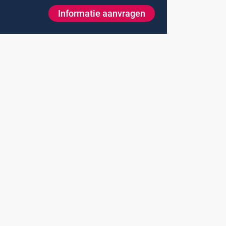
Informatie aanvragen
Onze merken
Hammerlit
Septodry