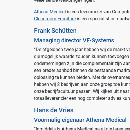
veeleisende werkomgevingen.
Athena Medical
is een leverancier van Comput
Cleanroom Furniture
is een specialist in maat
Frank Schütten
Managing director VE-Systems
“De afgelopen twee jaar hebben wij de markt ve
die mogelijk waarde zouden kunnen toevoegen a
ondernemingen zijn die complementair zijn aan
een breder aanbod binnen de bestaande markte
oplossing te kunnen bieden. Met de overnames
hebben wij 2 bedrijven aan onze groep toe ku
onze bedrijfscultuur passen. Wij kijken uit n
totaalleverancier een nog completer advies kunn
Branches
Hans de Vries
Ziekenhuizen en klinieken
Voormalig eigenaar Athena Medical
Zorginstellingen
“Inmiddels is Athena Medical na al die jaren e