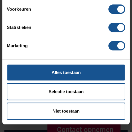
Voorkeuren
Over VE-Systems
Statistieken
Betrouwbare oplossingen voor de
Marketing
farmaceutische industrie
Lees meer
Alles toestaan
Selectie toestaan
7 van 7 artikelen
NIet toestaan
Contact opnemen