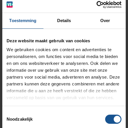
Opslagsystemen en voorraadbeheer
Zorginstellingen
AP Medical
Opslagmogelijkheden
Toestemming
Details
Over
Modulaire Inrichtingssystemen
Ziekenhuizen en klinieken
Branches
Vacatures
Zarges
Deze website maakt gebruik van cookies
Infectiepreventie en hygiëne
RVS Werkplekinrichting
We gebruiken cookies om content en advertenties te
personaliseren, om functies voor social media te bieden
Logistiek en
Afvalinzamelaars
Solutions
Klantcases
Metro
Medische afvalverpakkingen
en om ons websiteverkeer te analyseren. Ook delen we
opslag
informatie over uw gebruik van onze site met onze
partners voor social media, adverteren en analyse. Deze
Productlijnen
Lees meer
Lees meer
Ons team
Septodry
partners kunnen deze gegevens combineren met andere
informatie die u aan ze heeft verstrekt of die ze hebben
verzameld op basis van uw gebruik van hun services.
Assortiment
Contact
Hammerlit
Toestemmingsselectie
Noodzakelijk
Onze merken
Blog