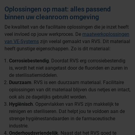
Oplossingen op maat: alles passend
binnen uw cleanroom omgeving
De kwaliteit van de facilitaire oplossingen die je inzet heeft
veel invloed op jouw werkproces. De
maatwerkoplossingen
van VE-Systems
zijn veelal gemaakt van RVS. Dit materiaal
Farmaceutische industrie
heeft gunstige eigenschappen. Zo is dit materiaal:
Corrosiebestendig
. Doordat RVS erg corrosiebestendig
Afvalinzamelaars
is, wordt het niet aangetast door de fluoriden en zuren in
de sterilisatiemiddelen.
Duurzaam
. RVS is een duurzaam materiaal. Facilitaire
Werkplekinrichting
Logistiek en opslag
oplossingen van dit materiaal blijven dus netjes en intact,
ook als ze dagelijks gebruikt worden.
Hygiënisch
. Oppervlakken van RVS zijn makkelijk te
Medicijn- en verbandkasten
reinigen en steriliseren. Dat helpt jou te voldoen aan de
Cleanrooms
strenge hygiënestandaarden in de farmaceutische
industrie.
Wastransport
Onderhoudsvriendelijk
. Naast dat het RVS goed te