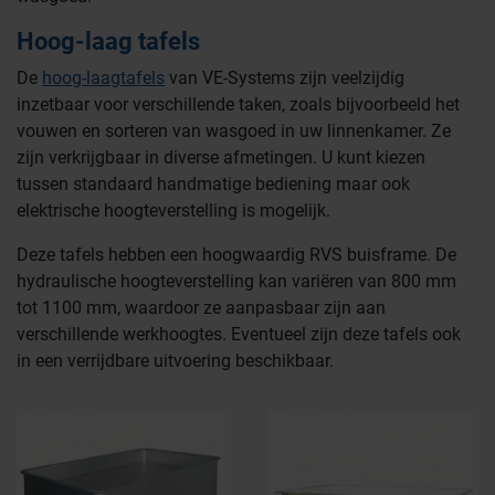
Hoog-laag tafels
De
hoog-laagtafels
van VE-Systems zijn veelzijdig
inzetbaar voor verschillende taken, zoals bijvoorbeeld het
vouwen en sorteren van wasgoed in uw linnenkamer. Ze
zijn verkrijgbaar in diverse afmetingen. U kunt kiezen
tussen standaard handmatige bediening maar ook
Farmaceutische industrie
elektrische hoogteverstelling is mogelijk.
Deze tafels hebben een hoogwaardig RVS buisframe. De
hydraulische hoogteverstelling kan variëren van 800 mm
Afvalinzamelaars
tot 1100 mm, waardoor ze aanpasbaar zijn aan
verschillende werkhoogtes. Eventueel zijn deze tafels ook
in een verrijdbare uitvoering beschikbaar.
Werkplekinrichting
Logistiek en opslag
Medicijn- en verbandkasten
Cleanrooms