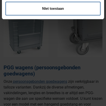
NIet toestaan
PGG wagens (persoonsgebonden
goedwagens)
Onze
persoonsgebonden goedwagens
zijn verkrijgbaar in
talloze varianten. Dankzij de diverse afmetingen,
vakindelingen, lengtes en breedtes is er altijd een PGG-
wagen die aan uw specifieke wensen voldoet. U kunt kiezen
voor een model met een hangend goedstang en voor