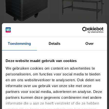
Wastransport
Laboratoria
BINBIN
Medische (verzorgings)wagens
Opslagsystemen en voorraadbeheer
Zorginstellingen
AP Medical
Opslagmogelijkheden
Toestemming
Details
Over
Modulaire Inrichtingssystemen
Ziekenhuizen en klinieken
Branches
Vacatures
Zarges
Deze website maakt gebruik van cookies
Infectiepreventie en hygiëne
RVS Werkplekinrichting
We gebruiken cookies om content en advertenties te
personaliseren, om functies voor social media te bieden
Solutions
Klantcases
Metro
Medische afvalverpakkingen
en om ons websiteverkeer te analyseren. Ook delen we
informatie over uw gebruik van onze site met onze
partners voor social media, adverteren en analyse. Deze
Aluminium transportcontainers
Productlijnen
Ons team
Septodry
partners kunnen deze gegevens combineren met andere
Onze
aluminium transportcontainers
zijn de ideale keuze
informatie die u aan ze heeft verstrekt of die ze hebben
voor intern transport van was- en/of afvalzakken. Deze