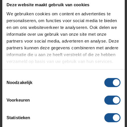
Branches
Vacatures
Zarges
Deze website maakt gebruik van cookies
Infectiepreventie en hygiëne
RVS Werkplekinrichting
We gebruiken cookies om content en advertenties te
Verzenden
personaliseren, om functies voor social media te bieden
Solutions
Klantcases
Metro
Medische afvalverpakkingen
en om ons websiteverkeer te analyseren. Ook delen we
informatie over uw gebruik van onze site met onze
partners voor social media, adverteren en analyse. Deze
Productlijnen
Ons team
Septodry
partners kunnen deze gegevens combineren met andere
Contact informatie
informatie die u aan ze heeft verstrekt of die ze hebben
verzameld op basis van uw gebruik van hun services.
Assortiment
Contact
Hammerlit
VE-Systems
Toestemmingsselectie
Ohmstraat 8
Noodzakelijk
Onze merken
3861 NB Nijkerk
Blog
033-245 8334
Voorkeuren
Over VE-Systems
info@ve-systems.nl
Statistieken