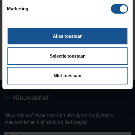
Marketing
Alles toestaan
Selectie toestaan
Uw partner voor
Maatwerk oplossingen
Jarenlange kennis &
deskundig advies
ervaring
NIet toestaan
Nieuwsbrief
Niets missen? Abonneer dan hier op de VE-Systems
nieuwsbrief en blijf altijd op de hoogte!