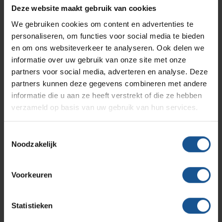
Branches
Vacatures
Zarges
Deze website maakt gebruik van cookies
Infectiepreventie en hygiëne
RVS Werkplekinrichting
We gebruiken cookies om content en advertenties te
Verzenden
personaliseren, om functies voor social media te bieden
Solutions
Klantcases
Metro
Medische afvalverpakkingen
en om ons websiteverkeer te analyseren. Ook delen we
informatie over uw gebruik van onze site met onze
partners voor social media, adverteren en analyse. Deze
Productlijnen
Ons team
Septodry
partners kunnen deze gegevens combineren met andere
Contact informatie
informatie die u aan ze heeft verstrekt of die ze hebben
verzameld op basis van uw gebruik van hun services.
Assortiment
Contact
Hammerlit
VE-Systems
Toestemmingsselectie
Ohmstraat 8
Noodzakelijk
Onze merken
3861 NB Nijkerk
Blog
033-245 8334
Voorkeuren
Over VE-Systems
info@ve-systems.nl
Statistieken