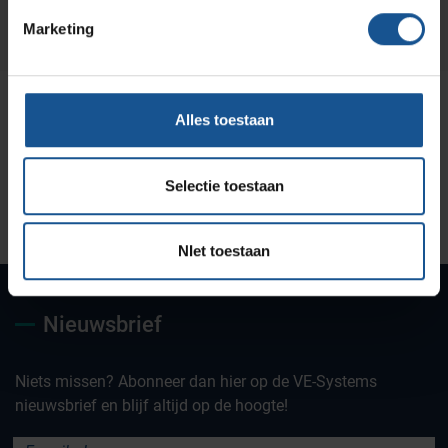
Marketing
Alles toestaan
Selectie toestaan
Uw partner voor
Maatwerk oplossingen
Jarenlange kennis &
deskundig advies
ervaring
NIet toestaan
Nieuwsbrief
Niets missen? Abonneer dan hier op de VE-Systems
nieuwsbrief en blijf altijd op de hoogte!