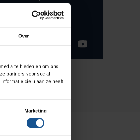
Hammerlit
033-245 8334
Septodry
info@ve-systems.nl
Metro
Over
Zarges
AP Medical
BINBIN
 media te bieden en om ons
ze partners voor social
Over VE-Systems
nformatie die u aan ze heeft
Blog
Contact
Marketing
Ons team
Klantcases