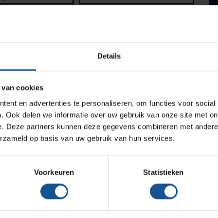
Medische afvalverpakkingen
Telefoonnummer*
Infectiepreventie en hygiëne
Opslagmogelijkheden
Details
Medische (verzorgings)wagens
Wastransport
 van cookies
Medicijn- en verbandkasten
ent en advertenties te personaliseren, om functies voor social
Werkplekinrichting
. Ook delen we informatie over uw gebruik van onze site met on
e. Deze partners kunnen deze gegevens combineren met andere i
erzameld op basis van uw gebruik van hun services.
Verzenden
Assortiment
Voorkeuren
Statistieken