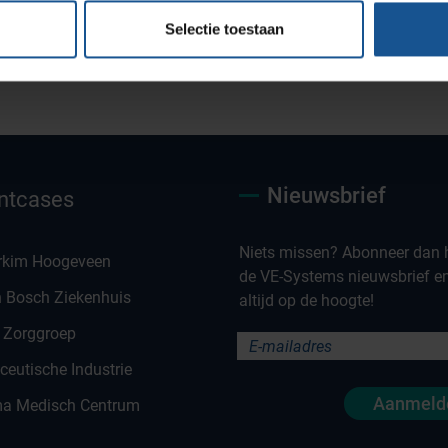
Selectie toestaan
Maatwerk oplossingen
Nieuwsbrief
ntcases
Niets missen? Abonneer dan h
rkim Hoogeveen
de VE-Systems nieuwsbrief en 
n Bosch Ziekenhuis
altijd op de hoogte!
 Zorggroep
eutische Industrie
Aanmeld
a Medisch Centrum