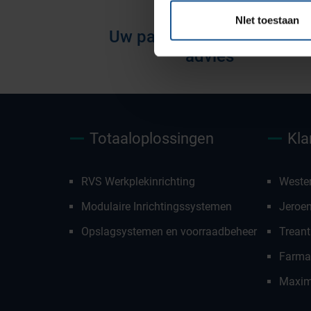
NIet toestaan
Uw partner voor deskundig
advies
Totaaloplossingen
Kla
RVS Werkplekinrichting
Weste
Modulaire Inrichtingssystemen
Jeroe
Opslagsystemen en voorraadbeheer
Treant
Farmac
Maxim