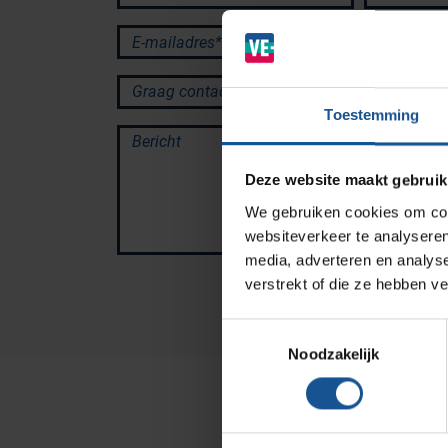
Ziekenhuizen en klinieken
E-mailadres*
Zorginstellingen
Graag contact via:
Laboratoria
Toestemming
Cleanrooms
Bericht
Logistiek en opslag
Deze website maakt gebruik
Afvalinzamelaars
We gebruiken cookies om cont
Farmaceutische industrie
websiteverkeer te analyseren
media, adverteren en analys
verstrekt of die ze hebben v
Solutions
Toestemmingsselectie
RVS Werkplekinrichting
Noodzakelijk
Modulaire Inrichtingssystemen
Opslagsystemen en
voorraadbeheer