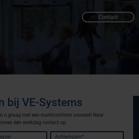
Contact
an bij VE-Systems
pen u graag met een marktconform voorstel! Naar
innen één werkdag contact op.
Productlijnen
sel
Achternaam*