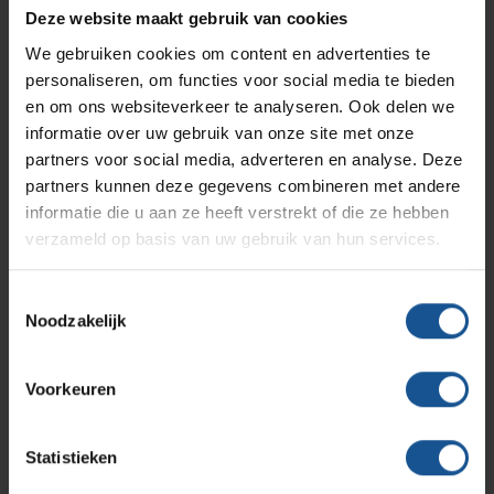
Branches
Vacatures
Zarges
Deze website maakt gebruik van cookies
Infectiepreventie en hygiëne
RVS Werkplekinrichting
We gebruiken cookies om content en advertenties te
Verzenden
personaliseren, om functies voor social media te bieden
Solutions
Klantcases
Metro
Medische afvalverpakkingen
en om ons websiteverkeer te analyseren. Ook delen we
informatie over uw gebruik van onze site met onze
partners voor social media, adverteren en analyse. Deze
Productlijnen
Ons team
Septodry
partners kunnen deze gegevens combineren met andere
Contact informatie
informatie die u aan ze heeft verstrekt of die ze hebben
verzameld op basis van uw gebruik van hun services.
Assortiment
Contact
Hammerlit
VE-Systems
Toestemmingsselectie
Ohmstraat 8
Noodzakelijk
Onze merken
3861 NB Nijkerk
Blog
033-245 8334
Voorkeuren
Over VE-Systems
info@ve-systems.nl
Statistieken