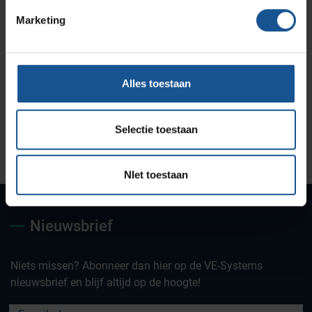
Marketing
Alles toestaan
Selectie toestaan
Uw partner voor
Maatwerk oplossingen
Jarenlange kennis &
deskundig advies
ervaring
NIet toestaan
Nieuwsbrief
Niets missen? Abonneer dan hier op de VE-Systems
nieuwsbrief en blijf altijd op de hoogte!