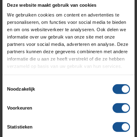
Branches
Vacatures
Zarges
Deze website maakt gebruik van cookies
Infectiepreventie en hygiëne
RVS Werkplekinrichting
We gebruiken cookies om content en advertenties te
Verzenden
personaliseren, om functies voor social media te bieden
Solutions
Klantcases
Metro
Medische afvalverpakkingen
en om ons websiteverkeer te analyseren. Ook delen we
informatie over uw gebruik van onze site met onze
partners voor social media, adverteren en analyse. Deze
Productlijnen
Ons team
Septodry
partners kunnen deze gegevens combineren met andere
Contact informatie
informatie die u aan ze heeft verstrekt of die ze hebben
verzameld op basis van uw gebruik van hun services.
Assortiment
Contact
Hammerlit
VE-Systems
Toestemmingsselectie
Ohmstraat 8
Noodzakelijk
Onze merken
3861 NB Nijkerk
Blog
033-245 8334
Voorkeuren
Over VE-Systems
info@ve-systems.nl
Statistieken