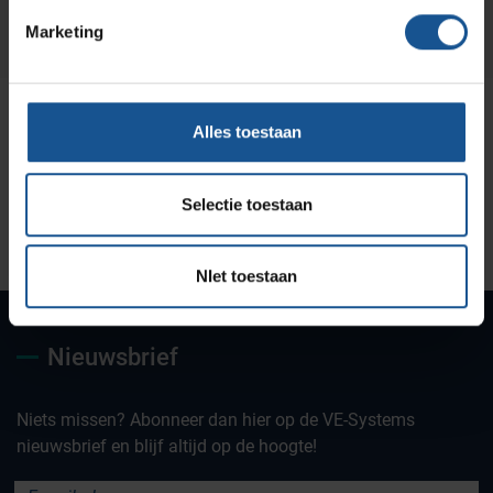
Marketing
Alles toestaan
Selectie toestaan
Uw partner voor
Maatwerk oplossingen
Jarenlange kennis &
deskundig advies
ervaring
NIet toestaan
Nieuwsbrief
Niets missen? Abonneer dan hier op de VE-Systems
nieuwsbrief en blijf altijd op de hoogte!