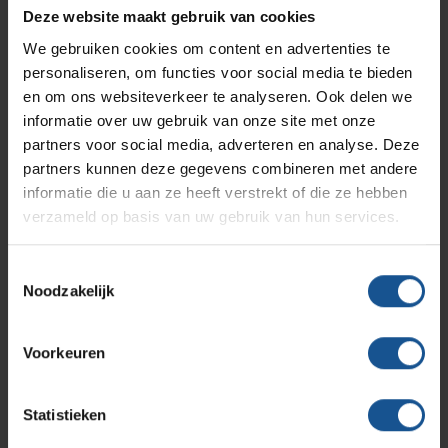
Branches
Vacatures
Zarges
Deze website maakt gebruik van cookies
Infectiepreventie en hygiëne
RVS Werkplekinrichting
We gebruiken cookies om content en advertenties te
Verzenden
personaliseren, om functies voor social media te bieden
Solutions
Klantcases
Metro
Medische afvalverpakkingen
en om ons websiteverkeer te analyseren. Ook delen we
informatie over uw gebruik van onze site met onze
partners voor social media, adverteren en analyse. Deze
Productlijnen
Ons team
Septodry
partners kunnen deze gegevens combineren met andere
Contact informatie
informatie die u aan ze heeft verstrekt of die ze hebben
verzameld op basis van uw gebruik van hun services.
Assortiment
Contact
Hammerlit
VE-Systems
Toestemmingsselectie
Ohmstraat 8
Noodzakelijk
Onze merken
3861 NB Nijkerk
Blog
033-245 8334
Voorkeuren
Over VE-Systems
info@ve-systems.nl
Statistieken