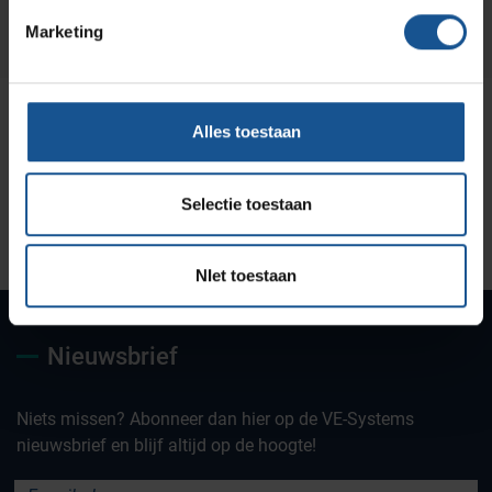
Marketing
Alles toestaan
Selectie toestaan
Uw partner voor
Maatwerk oplossingen
Jarenlange kennis &
deskundig advies
ervaring
NIet toestaan
Nieuwsbrief
Niets missen? Abonneer dan hier op de VE-Systems
nieuwsbrief en blijf altijd op de hoogte!