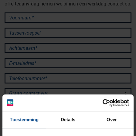
offerteaanvraag nemen we binnen één werkdag contact op.
Afvalinzamelaars
Voornaam*
Werkplekinrichting
Logistiek en opslag
Tussenvoegsel
Achternaam*
Medicijn- en verbandkasten
Cleanrooms
E-mailadres*
Wastransport
Laboratoria
Telefoonnummer*
Graag contact via:
BINBIN
Medische (verzorgings)wagens
Opslagsystemen en voorraadbeheer
Zorginstellingen
Bericht
AP Medical
Opslagmogelijkheden
Toestemming
Details
Over
Modulaire Inrichtingssystemen
Ziekenhuizen en klinieken