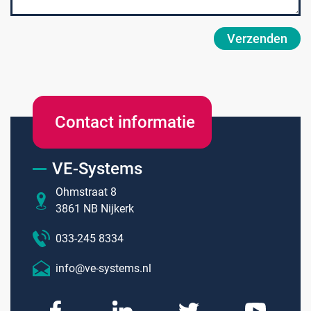
Branches
Vacatures
Zarges
Infectiepreventie en hygiëne
RVS Werkplekinrichting
Verzenden
Solutions
Klantcases
Metro
Medische afvalverpakkingen
Productlijnen
Ons team
Septodry
Contact informatie
Assortiment
Contact
Hammerlit
VE-Systems
Ohmstraat 8
Onze merken
3861 NB Nijkerk
Blog
033-245 8334
Over VE-Systems
info@ve-systems.nl