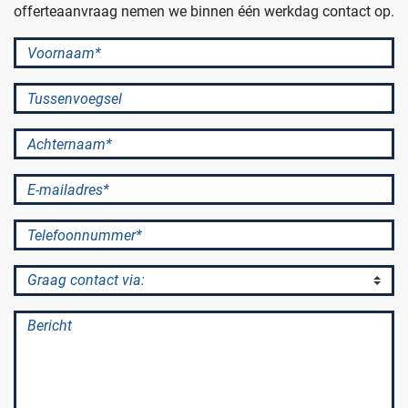
offerteaanvraag nemen we binnen één werkdag contact op.
Afvalinzamelaars
Voornaam*
Werkplekinrichting
Logistiek en opslag
Tussenvoegsel
Achternaam*
Medicijn- en verbandkasten
Cleanrooms
E-mailadres*
Wastransport
Laboratoria
Telefoonnummer*
Graag contact via:
BINBIN
Medische (verzorgings)wagens
Opslagsystemen en voorraadbeheer
Zorginstellingen
Bericht
AP Medical
Opslagmogelijkheden
Modulaire Inrichtingssystemen
Ziekenhuizen en klinieken