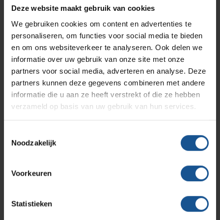
Branches
Vacatures
Zarges
Deze website maakt gebruik van cookies
Infectiepreventie en hygiëne
RVS Werkplekinrichting
We gebruiken cookies om content en advertenties te
Verzenden
personaliseren, om functies voor social media te bieden
Solutions
Klantcases
Metro
Medische afvalverpakkingen
en om ons websiteverkeer te analyseren. Ook delen we
informatie over uw gebruik van onze site met onze
partners voor social media, adverteren en analyse. Deze
Productlijnen
Ons team
Septodry
partners kunnen deze gegevens combineren met andere
Contact informatie
informatie die u aan ze heeft verstrekt of die ze hebben
verzameld op basis van uw gebruik van hun services.
Assortiment
Contact
Hammerlit
VE-Systems
Toestemmingsselectie
Ohmstraat 8
Noodzakelijk
Onze merken
3861 NB Nijkerk
Blog
033-245 8334
Voorkeuren
Over VE-Systems
info@ve-systems.nl
Statistieken