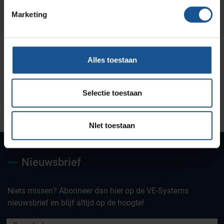
Marketing
Alles toestaan
Selectie toestaan
Uw partner voor
Maatwerk oplossingen
Jarenlange kennis &
deskundig advies
ervaring
NIet toestaan
Nieuwsbrief
Niets missen? Abonneer dan hier op de VE-Systems
nieuwsbrief en blijf altijd op de hoogte!