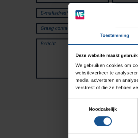
Ziekenhuizen en klinieken
E-mailadres*
Zorginstellingen
Graag contact via:
Laboratoria
Toestemming
Cleanrooms
Bericht
Logistiek en opslag
Deze website maakt gebruik
Afvalinzamelaars
We gebruiken cookies om cont
Farmaceutische industrie
websiteverkeer te analyseren
media, adverteren en analys
verstrekt of die ze hebben v
Solutions
Toestemmingsselectie
RVS Werkplekinrichting
Noodzakelijk
Modulaire Inrichtingssystemen
Opslagsystemen en
voorraadbeheer