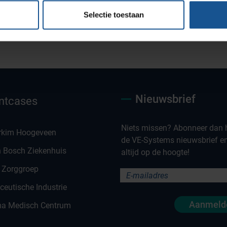
Selectie toestaan
Maatwerk oplossingen
Nieuwsbrief
ntcases
Niets missen? Abonneer dan h
rkim Hoogeveen
de VE-Systems nieuwsbrief en 
n Bosch Ziekenhuis
altijd op de hoogte!
 Zorggroep
eutische Industrie
Aanmeld
a Medisch Centrum