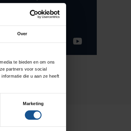
Hammerlit
033-245 8334
Septodry
info@ve-systems.nl
Metro
Over
Zarges
AP Medical
BINBIN
 media te bieden en om ons
ze partners voor social
Over VE-Systems
nformatie die u aan ze heeft
Blog
Contact
Marketing
Ons team
Klantcases