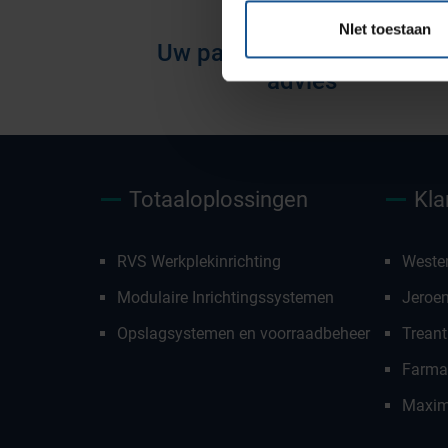
NIet toestaan
Uw partner voor deskundig
advies
Totaaloplossingen
Kla
RVS Werkplekinrichting
Weste
Modulaire Inrichtingssystemen
Jeroe
Opslagsystemen en voorraadbeheer
Treant
Farmac
Maxim