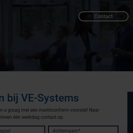
Contact
an bij VE-Systems
pen u graag met een marktconform voorstel! Naar
innen één werkdag contact op.
Productlijnen
sel
Achternaam*