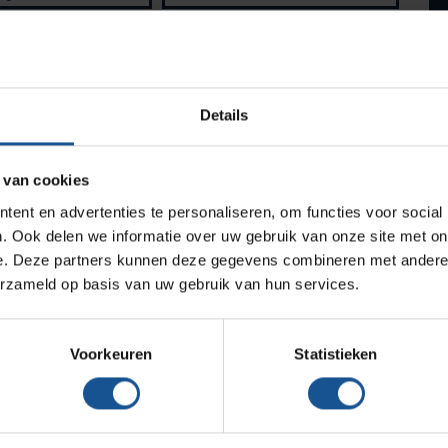
Medische afvalverpakkingen
Telefoonnummer*
Infectiepreventie en hygiëne
Opslagmogelijkheden
Details
Medische (verzorgings)wagens
Wastransport
 van cookies
Medicijn- en verbandkasten
ent en advertenties te personaliseren, om functies voor social
Werkplekinrichting
. Ook delen we informatie over uw gebruik van onze site met on
e. Deze partners kunnen deze gegevens combineren met andere i
erzameld op basis van uw gebruik van hun services.
Verzenden
Assortiment
Voorkeuren
Statistieken