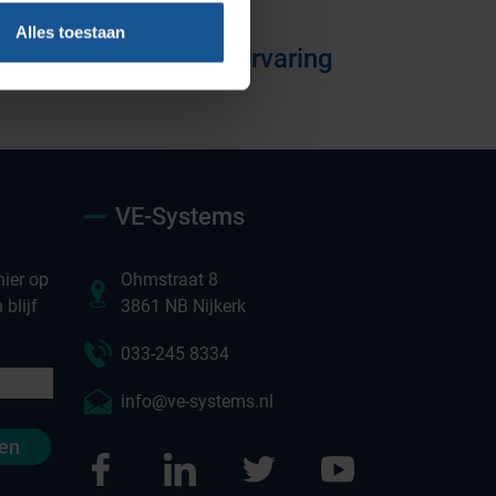
Vacatures
Alles toestaan
Jarenlange kennis & ervaring
VE-Systems
ier op
Ohmstraat 8
blijf
3861 NB Nijkerk
033-245 8334
info@ve-systems.nl
en