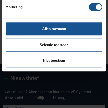
Marketing
Alles toestaan
Selectie toestaan
Uw partner voor
Maatwerk oplossingen
Jarenlange kennis &
deskundig advies
ervaring
NIet toestaan
Nieuwsbrief
Niets missen? Abonneer dan hier op de VE-Systems
nieuwsbrief en blijf altijd op de hoogte!