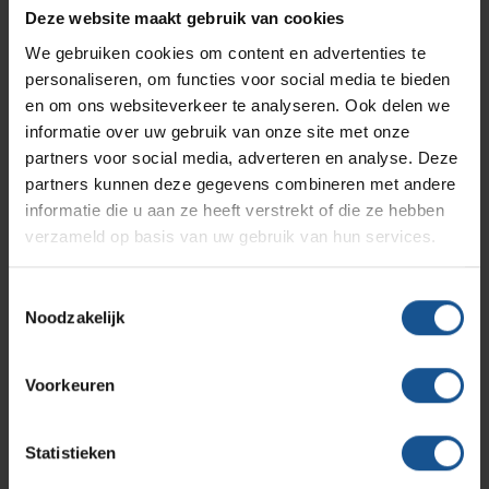
Branches
Vacatures
Zarges
Deze website maakt gebruik van cookies
Infectiepreventie en hygiëne
RVS Werkplekinrichting
We gebruiken cookies om content en advertenties te
Verzenden
personaliseren, om functies voor social media te bieden
Solutions
Klantcases
Metro
Medische afvalverpakkingen
en om ons websiteverkeer te analyseren. Ook delen we
informatie over uw gebruik van onze site met onze
partners voor social media, adverteren en analyse. Deze
Productlijnen
Ons team
Septodry
partners kunnen deze gegevens combineren met andere
Contact informatie
informatie die u aan ze heeft verstrekt of die ze hebben
verzameld op basis van uw gebruik van hun services.
Assortiment
Contact
Hammerlit
VE-Systems
Toestemmingsselectie
Ohmstraat 8
Noodzakelijk
Onze merken
3861 NB Nijkerk
Blog
033-245 8334
Voorkeuren
Over VE-Systems
info@ve-systems.nl
Statistieken