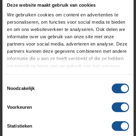
Branches
Vacatures
Zarges
Deze website maakt gebruik van cookies
Infectiepreventie en hygiëne
RVS Werkplekinrichting
We gebruiken cookies om content en advertenties te
Verzenden
personaliseren, om functies voor social media te bieden
Solutions
Klantcases
Metro
Medische afvalverpakkingen
en om ons websiteverkeer te analyseren. Ook delen we
informatie over uw gebruik van onze site met onze
partners voor social media, adverteren en analyse. Deze
Productlijnen
Ons team
Septodry
partners kunnen deze gegevens combineren met andere
Contact informatie
informatie die u aan ze heeft verstrekt of die ze hebben
verzameld op basis van uw gebruik van hun services.
Assortiment
Contact
Hammerlit
VE-Systems
Toestemmingsselectie
Ohmstraat 8
Noodzakelijk
Onze merken
3861 NB Nijkerk
Blog
033-245 8334
Voorkeuren
Over VE-Systems
info@ve-systems.nl
Statistieken