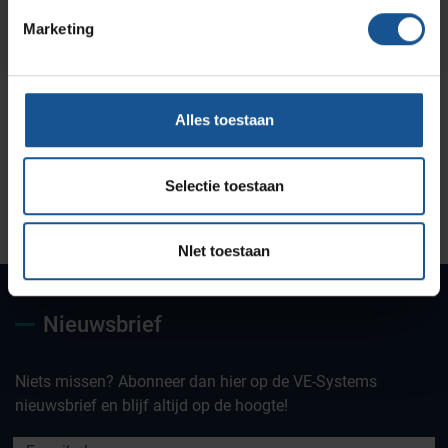
Marketing
Alles toestaan
Selectie toestaan
Uw partner voor
Maatwerk oplossingen
Jarenlange kennis &
deskundig advies
ervaring
NIet toestaan
Nieuwsbrief
Niets missen? Abonneer dan hier op de VE-Systems
nieuwsbrief en blijf altijd op de hoogte!