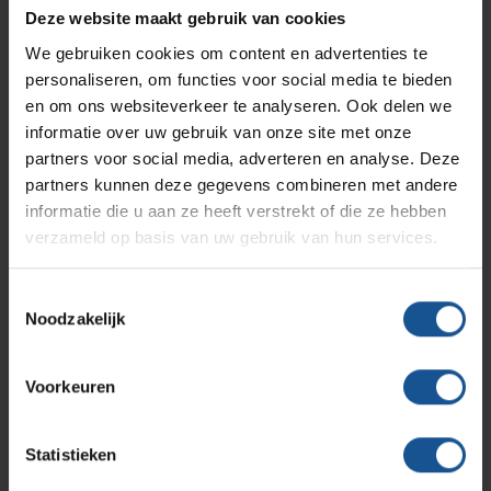
Branches
Vacatures
Zarges
Deze website maakt gebruik van cookies
Infectiepreventie en hygiëne
RVS Werkplekinrichting
We gebruiken cookies om content en advertenties te
Verzenden
personaliseren, om functies voor social media te bieden
Solutions
Klantcases
Metro
Medische afvalverpakkingen
en om ons websiteverkeer te analyseren. Ook delen we
informatie over uw gebruik van onze site met onze
partners voor social media, adverteren en analyse. Deze
Productlijnen
Ons team
Septodry
partners kunnen deze gegevens combineren met andere
Contact informatie
informatie die u aan ze heeft verstrekt of die ze hebben
verzameld op basis van uw gebruik van hun services.
Assortiment
Contact
Hammerlit
VE-Systems
Toestemmingsselectie
Ohmstraat 8
Noodzakelijk
Onze merken
3861 NB Nijkerk
Blog
033-245 8334
Voorkeuren
Over VE-Systems
info@ve-systems.nl
Statistieken