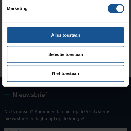
Marketing
Alles toestaan
Selectie toestaan
Uw partner voor
Maatwerk oplossingen
Jarenlange kennis &
deskundig advies
ervaring
NIet toestaan
Nieuwsbrief
Niets missen? Abonneer dan hier op de VE-Systems
nieuwsbrief en blijf altijd op de hoogte!