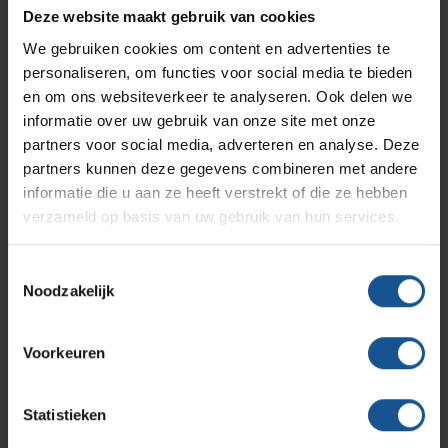
Branches
Vacatures
Zarges
Deze website maakt gebruik van cookies
Infectiepreventie en hygiëne
RVS Werkplekinrichting
We gebruiken cookies om content en advertenties te
Verzenden
personaliseren, om functies voor social media te bieden
Solutions
Klantcases
Metro
Medische afvalverpakkingen
en om ons websiteverkeer te analyseren. Ook delen we
informatie over uw gebruik van onze site met onze
partners voor social media, adverteren en analyse. Deze
Productlijnen
Ons team
Septodry
partners kunnen deze gegevens combineren met andere
Contact informatie
informatie die u aan ze heeft verstrekt of die ze hebben
verzameld op basis van uw gebruik van hun services.
Assortiment
Contact
Hammerlit
VE-Systems
Toestemmingsselectie
Ohmstraat 8
Noodzakelijk
Onze merken
3861 NB Nijkerk
Blog
033-245 8334
Voorkeuren
Over VE-Systems
info@ve-systems.nl
Statistieken