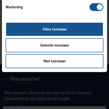
Marketing
Alles toestaan
Selectie toestaan
Uw partner voor
Maatwerk oplossingen
Jarenlange kennis &
deskundig advies
ervaring
NIet toestaan
Nieuwsbrief
Niets missen? Abonneer dan hier op de VE-Systems
nieuwsbrief en blijf altijd op de hoogte!