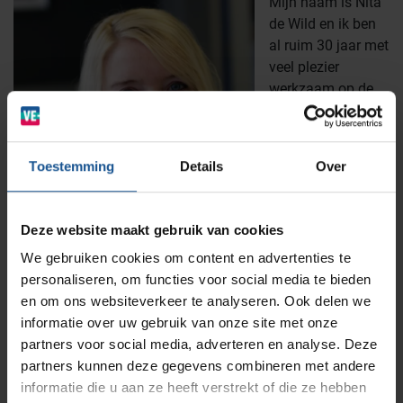
Mijn naam is Nita
de Wild en ik ben
Wastransport
Laboratoria
al ruim 30 jaar met
veel plezier
werkzaam op de
BINBIN
Medische (verzorgings)wagens
Opslagsystemen en voorraadbeheer
Zorginstellingen
commerciële
binnendienst van
VE-Systems. Alle
AP Medical
Opslagmogelijkheden
Toestemming
Details
Over
Modulaire Inrichtingssystemen
Ziekenhuizen en klinieken
offerteaanvragen
worden door mij in
behandeling
Branches
Vacatures
Zarges
Deze website maakt gebruik van cookies
Infectiepreventie en hygiëne
RVS Werkplekinrichting
genomen en ik
We gebruiken cookies om content en advertenties te
zorg samen met mijn collega’s voor het uitwerken en
personaliseren, om functies voor social media te bieden
versturen van onze aanbiedingen.
Solutions
Klantcases
Metro
Medische afvalverpakkingen
en om ons websiteverkeer te analyseren. Ook delen we
Heb je vragen, wil je advies op maat of wil je sparren over
informatie over uw gebruik van onze site met onze
een mooie uitdaging? Maak een afspraak met mij of een
partners voor social media, adverteren en analyse. Deze
Productlijnen
Ons team
Septodry
van mijn collega’s!
partners kunnen deze gegevens combineren met andere
informatie die u aan ze heeft verstrekt of die ze hebben