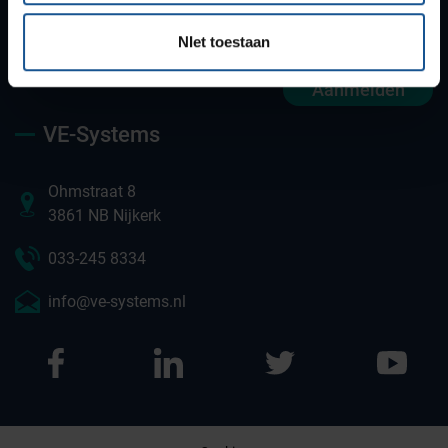
NIet toestaan
Aanmelden
VE-Systems
Ohmstraat 8
3861 NB Nijkerk
033-245 8334
info@ve-systems.nl