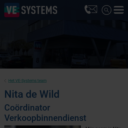
Farmaceutische industrie
Afvalinzamelaars
Het VE-Systems team
Nita de Wild
Werkplekinrichting
Logistiek en opslag
Coördinator
Verkoopbinnendienst
Medicijn- en verbandkasten
Cleanrooms