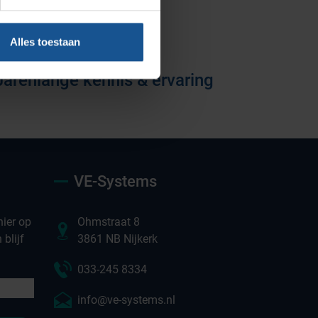
Vacatures
Alles toestaan
Jarenlange kennis & ervaring
VE-Systems
ier op
Ohmstraat 8
blijf
3861 NB Nijkerk
033-245 8334
info@ve-systems.nl