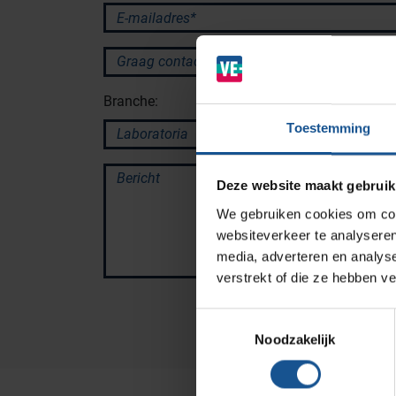
Branches
E-mailadres*
Ziekenhuizen en klinieken
Graag contact via:
Zorginstellingen
Branche:
Laboratoria
Toestemming
Cleanrooms
Logistiek en opslag
Bericht
Deze website maakt gebruik
Afvalinzamelaars
We gebruiken cookies om cont
Farmaceutische industrie
websiteverkeer te analyseren
media, adverteren en analys
verstrekt of die ze hebben v
Solutions
Toestemmingsselectie
RVS Werkplekinrichting
Noodzakelijk
Modulaire Inrichtingssystemen
Opslagsystemen en