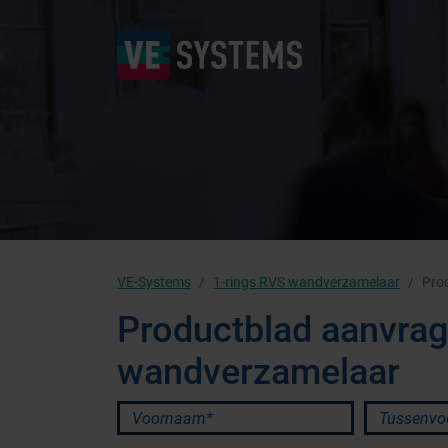
VE-Systems
1-rings RVS wandverzamelaar
Pro
Productblad aanvrag
wandverzamelaar
Voornaam*
Tussenvoeg