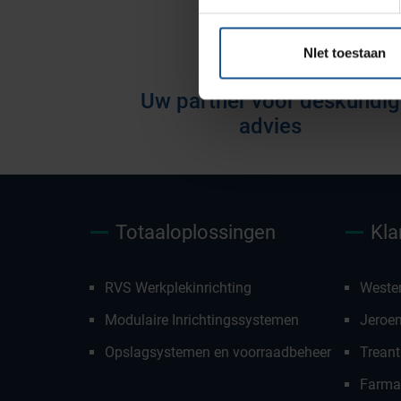
voorraadbeheer
NIet toestaan
Uw partner voor deskundig
advies
Totaaloplossingen
Kla
RVS Werkplekinrichting
Weste
Modulaire Inrichtingssystemen
Jeroe
Opslagsystemen en voorraadbeheer
Treant
Farmac