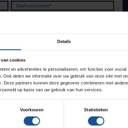
Productlijnen
Telefoonnummer*
Medische afvalverpakkingen
Infectiepreventie en hygiëne
Opslagmogelijkheden
Details
Medische (verzorgings)wagens
Wastransport
 van cookies
Medicijn- en verbandkasten
ent en advertenties te personaliseren, om functies voor social
Werkplekinrichting
. Ook delen we informatie over uw gebruik van onze site met on
e. Deze partners kunnen deze gegevens combineren met andere i
erzameld op basis van uw gebruik van hun services.
Assortiment
Verzenden
Voorkeuren
Statistieken