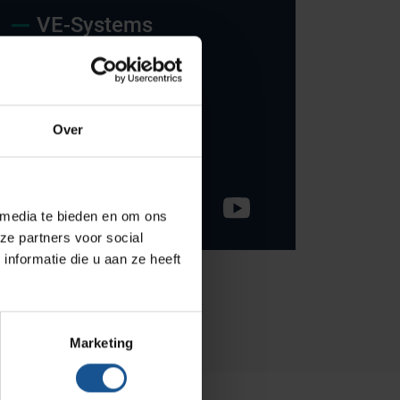
Onze merken
VE-Systems
Hammerlit
Ohmstraat 8
Septodry
3861 NB Nijkerk
Metro
033-245 8334
Over
Zarges
info@ve-systems.nl
AP Medical
BINBIN
 media te bieden en om ons
ze partners voor social
Over VE-Systems
nformatie die u aan ze heeft
Blog
Contact
Marketing
Ons team
Klantcases