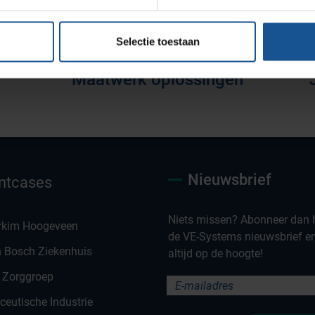
Selectie toestaan
Maatwerk oplossingen
Nieuwsbrief
ntcases
Niets missen? Abonneer dan h
rkim Hoogeveen
de VE-Systems nieuwsbrief en 
n Bosch Ziekenhuis
altijd op de hoogte!
 Zorggroep
eutische Industrie