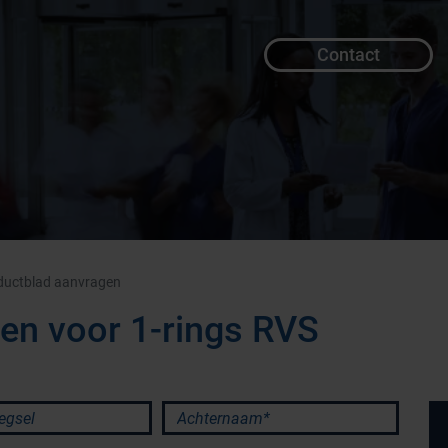
Contact
ductblad aanvragen
en voor 1-rings RVS
sel
Achternaam*