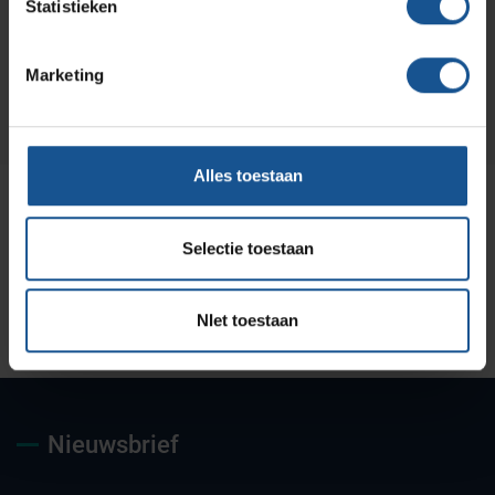
Statistieken
info@ve-systems.nl
Marketing
Alles toestaan
Selectie toestaan
Uw partner voor
Maatwerk oplossingen
Jarenlange kennis &
NIet toestaan
deskundig advies
ervaring
Nieuwsbrief