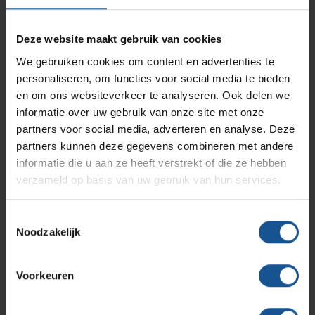
Branches
Vacatures
Zarges
Deze website maakt gebruik van cookies
Infectiepreventie en hygiëne
RVS Werkplekinrichting
We gebruiken cookies om content en advertenties te
personaliseren, om functies voor social media te bieden
Solutions
Klantcases
Metro
Medische afvalverpakkingen
Verzenden
en om ons websiteverkeer te analyseren. Ook delen we
informatie over uw gebruik van onze site met onze
partners voor social media, adverteren en analyse. Deze
Productlijnen
Ons team
Septodry
partners kunnen deze gegevens combineren met andere
informatie die u aan ze heeft verstrekt of die ze hebben
Contact informatie
verzameld op basis van uw gebruik van hun services.
Assortiment
Contact
Hammerlit
Toestemmingsselectie
VE-Systems
Noodzakelijk
Onze merken
Blog
Ohmstraat 8
3861 NB Nijkerk
Voorkeuren
Over VE-Systems
033-245 8334