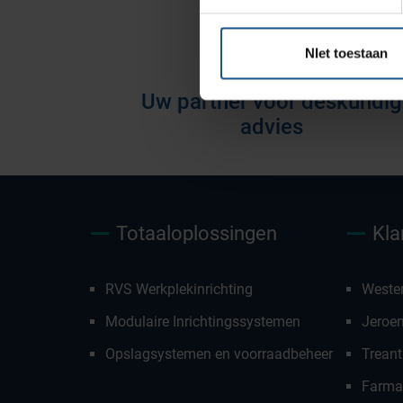
voorraadbeheer
NIet toestaan
Uw partner voor deskundig
advies
Totaaloplossingen
Kla
RVS Werkplekinrichting
Weste
Modulaire Inrichtingssystemen
Jeroe
Opslagsystemen en voorraadbeheer
Treant
Farmac