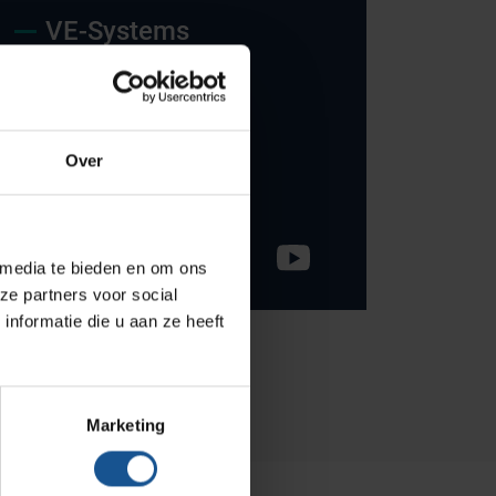
Onze merken
VE-Systems
Hammerlit
Ohmstraat 8
Septodry
3861 NB Nijkerk
Metro
033-245 8334
Over
Zarges
info@ve-systems.nl
AP Medical
BINBIN
 media te bieden en om ons
ze partners voor social
Over VE-Systems
nformatie die u aan ze heeft
Blog
Contact
Marketing
Ons team
Klantcases