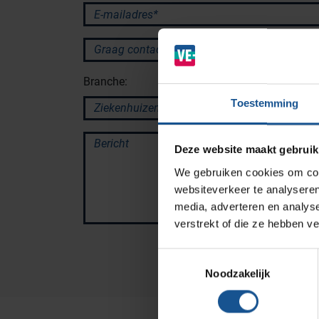
Branches
E-mailadres*
Ziekenhuizen en klinieken
Graag contact via:
Zorginstellingen
Branche:
Laboratoria
Toestemming
Cleanrooms
Logistiek en opslag
Bericht
Deze website maakt gebruik
Afvalinzamelaars
We gebruiken cookies om cont
Farmaceutische industrie
websiteverkeer te analyseren
media, adverteren en analys
verstrekt of die ze hebben v
Solutions
Toestemmingsselectie
RVS Werkplekinrichting
Noodzakelijk
Modulaire Inrichtingssystemen
Opslagsystemen en