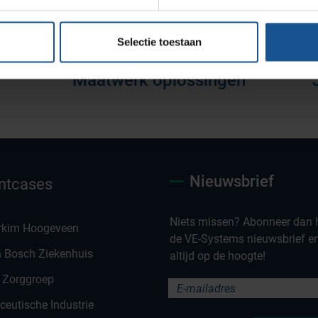
Selectie toestaan
Maatwerk oplossingen
Nieuwsbrief
ntcases
Niets missen? Abonneer dan h
rkim Hoogeveen
de VE-Systems nieuwsbrief en 
n Bosch Ziekenhuis
altijd op de hoogte!
 Zorggroep
eutische Industrie