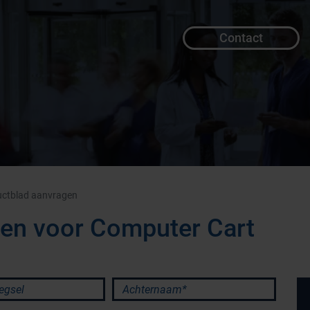
Contact
ctblad aanvragen
gen voor Computer Cart
sel
Achternaam*