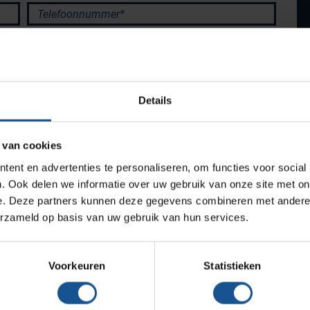
Productlijnen
Telefoonnummer*
Medische afvalverpakkingen
Infectiepreventie en hygiëne
Opslagmogelijkheden
Details
Medische (verzorgings)wagens
Wastransport
 van cookies
Medicijn- en verbandkasten
ent en advertenties te personaliseren, om functies voor social
Werkplekinrichting
. Ook delen we informatie over uw gebruik van onze site met on
e. Deze partners kunnen deze gegevens combineren met andere i
erzameld op basis van uw gebruik van hun services.
Assortiment
Verzenden
Voorkeuren
Statistieken