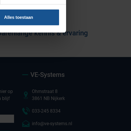
Vacatures
Alles toestaan
Jarenlange kennis & ervaring
VE-Systems
ier op
Ohmstraat 8
blijf
3861 NB Nijkerk
033-245 8334
info@ve-systems.nl