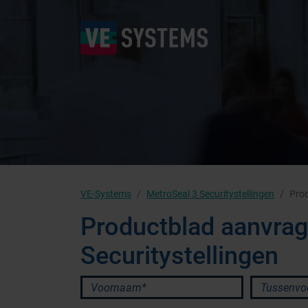
VE-Systems
MetroSeal 3 Securitystellingen
Pro
Productblad aanvrag
Securitystellingen
Voornaam*
Tussenvoeg