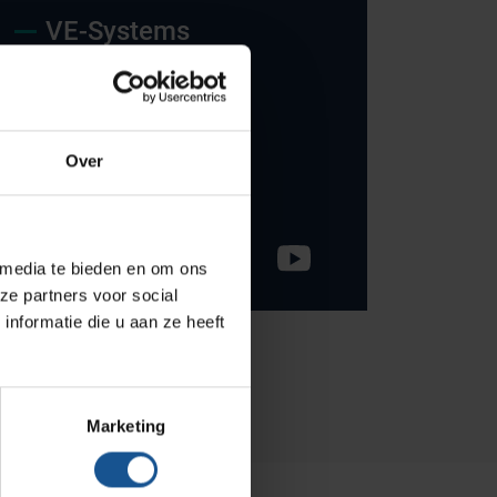
Onze merken
VE-Systems
Hammerlit
Ohmstraat 8
Septodry
3861 NB Nijkerk
Metro
033-245 8334
Over
Zarges
info@ve-systems.nl
AP Medical
BINBIN
 media te bieden en om ons
ze partners voor social
Over VE-Systems
nformatie die u aan ze heeft
Blog
Contact
Marketing
Ons team
Klantcases