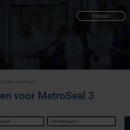
Contact
ductblad aanvragen
en voor MetroSeal 3
sel
Achternaam*