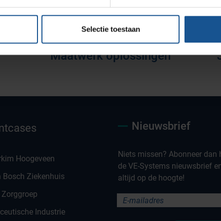
Selectie toestaan
Maatwerk oplossingen
Nieuwsbrief
ntcases
Niets missen? Abonneer dan h
rkim Hoogeveen
de VE-Systems nieuwsbrief en 
n Bosch Ziekenhuis
altijd op de hoogte!
 Zorggroep
eutische Industrie