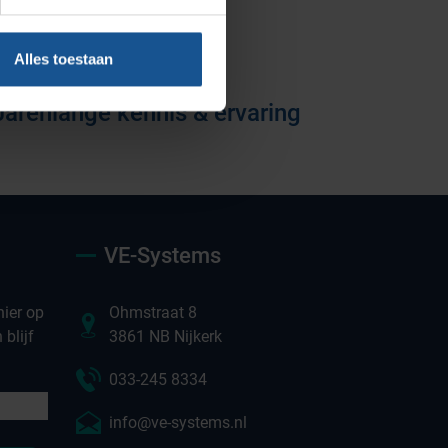
Vacatures
Alles toestaan
Jarenlange kennis & ervaring
VE-Systems
ier op
Ohmstraat 8
blijf
3861 NB Nijkerk
033-245 8334
info@ve-systems.nl