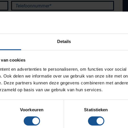
Productlijnen
Telefoonnummer*
Medische afvalverpakkingen
Infectiepreventie en hygiëne
Opslagmogelijkheden
Details
Medische (verzorgings)wagens
Wastransport
 van cookies
Medicijn- en verbandkasten
ent en advertenties te personaliseren, om functies voor social
Werkplekinrichting
. Ook delen we informatie over uw gebruik van onze site met on
e. Deze partners kunnen deze gegevens combineren met andere i
erzameld op basis van uw gebruik van hun services.
Assortiment
Verzenden
Voorkeuren
Statistieken