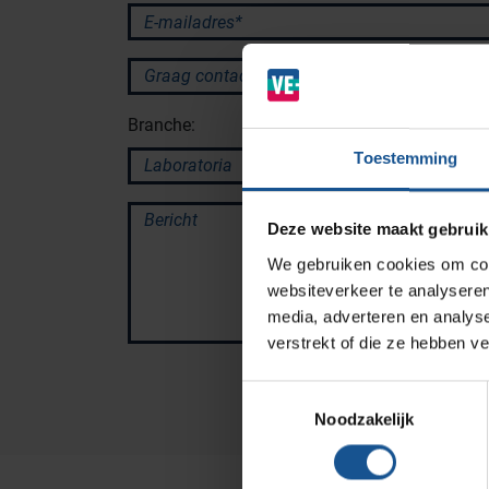
Branches
E-mailadres*
Ziekenhuizen en klinieken
Graag contact via:
Zorginstellingen
Branche:
Laboratoria
Toestemming
Cleanrooms
Logistiek en opslag
Bericht
Deze website maakt gebruik
Afvalinzamelaars
We gebruiken cookies om cont
Farmaceutische industrie
websiteverkeer te analyseren
media, adverteren en analys
verstrekt of die ze hebben v
Solutions
Toestemmingsselectie
RVS Werkplekinrichting
Noodzakelijk
Modulaire Inrichtingssystemen
Opslagsystemen en