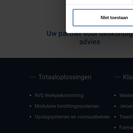
voorraadbeheer
NIet toestaan
Uw partner voor deskundig
advies
Totaaloplossingen
Kla
RVS Werkplekinrichting
Weste
Modulaire Inrichtingssystemen
Jeroe
Opslagsystemen en voorraadbeheer
Treant
Farmac