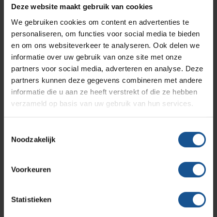
Branches
Vacatures
Zarges
Deze website maakt gebruik van cookies
Infectiepreventie en hygiëne
RVS Werkplekinrichting
We gebruiken cookies om content en advertenties te
Verzenden
personaliseren, om functies voor social media te bieden
Solutions
Klantcases
Metro
Medische afvalverpakkingen
en om ons websiteverkeer te analyseren. Ook delen we
informatie over uw gebruik van onze site met onze
partners voor social media, adverteren en analyse. Deze
Productlijnen
Ons team
Septodry
Contact informatie
partners kunnen deze gegevens combineren met andere
informatie die u aan ze heeft verstrekt of die ze hebben
verzameld op basis van uw gebruik van hun services.
Assortiment
Contact
VE-Systems
Hammerlit
Toestemmingsselectie
Ohmstraat 8
Noodzakelijk
3861 NB Nijkerk
Onze merken
Blog
033-245 8334
Voorkeuren
Over VE-Systems
info@ve-systems.nl
Statistieken