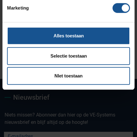
Marketing
Alles toestaan
Selectie toestaan
Uw partner voor
Maatwerk oplossingen
Jarenlange kennis &
deskundig advies
ervaring
NIet toestaan
Nieuwsbrief
Niets missen? Abonneer dan hier op de VE-Systems
nieuwsbrief en blijf altijd op de hoogte!