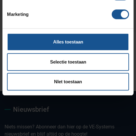
Marketing
Alles toestaan
Selectie toestaan
Uw partner voor
Maatwerk oplossingen
Jarenlange kennis &
deskundig advies
ervaring
NIet toestaan
Nieuwsbrief
Niets missen? Abonneer dan hier op de VE-Systems
nieuwsbrief en blijf altijd op de hoogte!