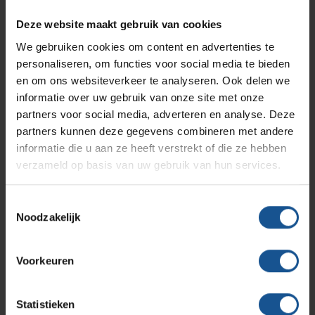
Branches
Vacatures
Zarges
Deze website maakt gebruik van cookies
Infectiepreventie en hygiëne
RVS Werkplekinrichting
We gebruiken cookies om content en advertenties te
Verzenden
personaliseren, om functies voor social media te bieden
Solutions
Klantcases
Metro
Medische afvalverpakkingen
en om ons websiteverkeer te analyseren. Ook delen we
informatie over uw gebruik van onze site met onze
partners voor social media, adverteren en analyse. Deze
Productlijnen
Ons team
Septodry
partners kunnen deze gegevens combineren met andere
Contact informatie
informatie die u aan ze heeft verstrekt of die ze hebben
verzameld op basis van uw gebruik van hun services.
Assortiment
Contact
Hammerlit
VE-Systems
Toestemmingsselectie
Noodzakelijk
Ohmstraat 8
Onze merken
Blog
3861 NB Nijkerk
Voorkeuren
033-245 8334
Over VE-Systems
info@ve-systems.nl
Statistieken