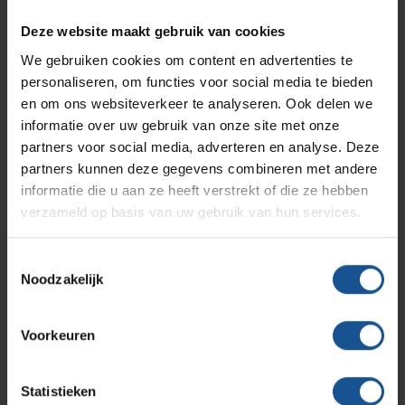
Branches
Vacatures
Zarges
Deze website maakt gebruik van cookies
Infectiepreventie en hygiëne
RVS Werkplekinrichting
We gebruiken cookies om content en advertenties te
Verzenden
personaliseren, om functies voor social media te bieden
Solutions
Klantcases
Metro
Medische afvalverpakkingen
en om ons websiteverkeer te analyseren. Ook delen we
informatie over uw gebruik van onze site met onze
partners voor social media, adverteren en analyse. Deze
Productlijnen
Ons team
Septodry
partners kunnen deze gegevens combineren met andere
Contact informatie
informatie die u aan ze heeft verstrekt of die ze hebben
verzameld op basis van uw gebruik van hun services.
Assortiment
Contact
Hammerlit
VE-Systems
Toestemmingsselectie
Noodzakelijk
Ohmstraat 8
Onze merken
Blog
3861 NB Nijkerk
Voorkeuren
033-245 8334
Over VE-Systems
info@ve-systems.nl
Statistieken