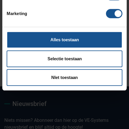
Marketing
Alles toestaan
Selectie toestaan
Uw partner voor
Maatwerk oplossingen
Jarenlange kennis &
deskundig advies
ervaring
NIet toestaan
Nieuwsbrief
Niets missen? Abonneer dan hier op de VE-Systems
nieuwsbrief en blijf altijd op de hoogte!