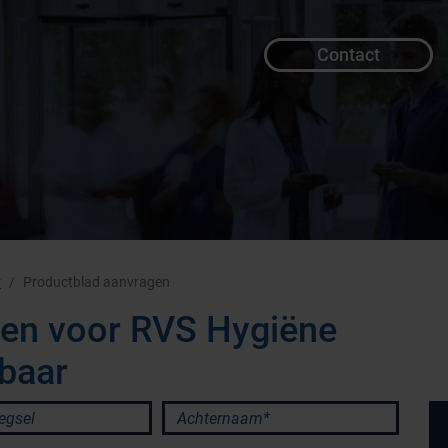
Contact
r
Productblad aanvragen
gen voor RVS Hygiëne
dbaar
sel
Achternaam*