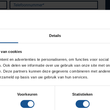
Productlijnen
Telefoonnummer*
Medische afvalverpakkingen
Infectiepreventie en hygiëne
Opslagmogelijkheden
Details
Medische (verzorgings)wagens
Wastransport
 van cookies
Medicijn- en verbandkasten
ent en advertenties te personaliseren, om functies voor social
Werkplekinrichting
. Ook delen we informatie over uw gebruik van onze site met on
e. Deze partners kunnen deze gegevens combineren met andere i
erzameld op basis van uw gebruik van hun services.
Assortiment
Verzenden
Voorkeuren
Statistieken