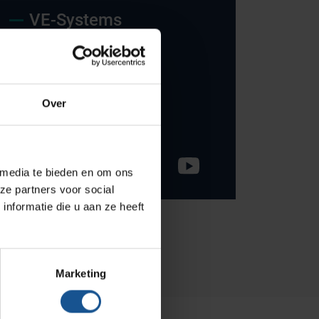
Onze merken
VE-Systems
Hammerlit
Ohmstraat 8
Septodry
3861 NB Nijkerk
Metro
033-245 8334
Over
Zarges
info@ve-systems.nl
AP Medical
BINBIN
 media te bieden en om ons
ze partners voor social
Over VE-Systems
nformatie die u aan ze heeft
Blog
Contact
Marketing
Ons team
Klantcases