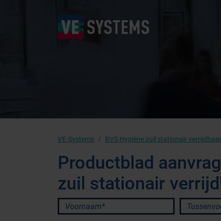
VE-Systems
RVS Hygiëne zuil stationair verrijdbaa
Productblad aanvra
zuil stationair verrij
Voornaam*
Tussenvoeg