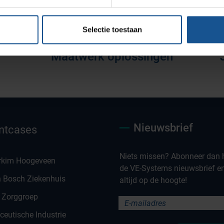
Selectie toestaan
Maatwerk oplossingen
Nieuwsbrief
ntcases
Niets missen? Abonneer dan h
rkim Hoogeveen
de VE-Systems nieuwsbrief en 
n Bosch Ziekenhuis
altijd op de hoogte!
 Zorggroep
eutische Industrie