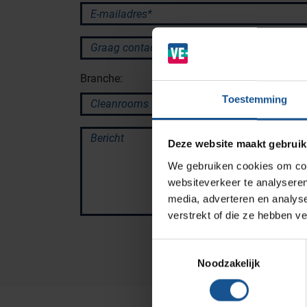
Branches
E-mailadres*
Ziekenhuizen en klinieken
Graag contact via:
Zorginstellingen
Branche:
Laboratoria
Toestemming
Cleanrooms
Logistiek en opslag
Bericht
Deze website maakt gebruik
Afvalinzamelaars
We gebruiken cookies om cont
Farmaceutische industrie
websiteverkeer te analyseren
media, adverteren en analys
verstrekt of die ze hebben v
Solutions
Toestemmingsselectie
RVS Werkplekinrichting
Noodzakelijk
Modulaire Inrichtingssystemen
Opslagsystemen en