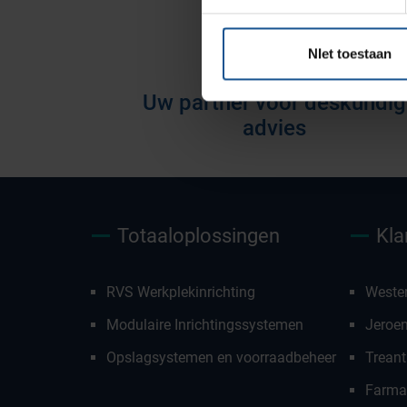
voorraadbeheer
NIet toestaan
Uw partner voor deskundig
advies
Totaaloplossingen
Kla
RVS Werkplekinrichting
Weste
Modulaire Inrichtingssystemen
Jeroe
Opslagsystemen en voorraadbeheer
Treant
Farmac