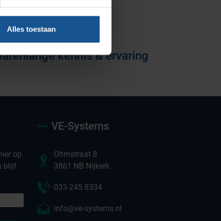
Vacatures
Alles toestaan
Jarenlange kennis & ervaring
VE-Systems
ier op
Ohmstraat 8
blijf
3861 NB Nijkerk
033-245 8334
info@ve-systems.nl