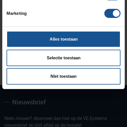
Marketing
Alles toestaan
Selectie toestaan
Uw partner voor
Maatwerk oplossingen
Jarenlange kennis &
deskundig advies
ervaring
NIet toestaan
Nieuwsbrief
Niets missen? Abonneer dan hier op de VE-Systems
nieuwsbrief en blijf altijd op de hoogte!