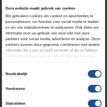
Branches
Vacatures
Zarges
Deze website maakt gebruik van cookies
Infectiepreventie en hygiëne
RVS Werkplekinrichting
We gebruiken cookies om content en advertenties te
Verzenden
personaliseren, om functies voor social media te bieden
Solutions
Klantcases
Metro
Medische afvalverpakkingen
en om ons websiteverkeer te analyseren. Ook delen we
informatie over uw gebruik van onze site met onze
partners voor social media, adverteren en analyse. Deze
Productlijnen
Ons team
Septodry
partners kunnen deze gegevens combineren met andere
Contact informatie
informatie die u aan ze heeft verstrekt of die ze hebben
verzameld op basis van uw gebruik van hun services.
Assortiment
Contact
Hammerlit
VE-Systems
Toestemmingsselectie
Noodzakelijk
Ohmstraat 8
Onze merken
Blog
3861 NB Nijkerk
Voorkeuren
033-245 8334
Over VE-Systems
info@ve-systems.nl
Statistieken