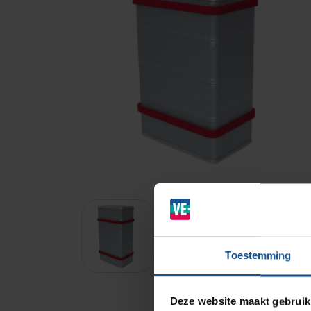
Branches
Ziekenhuizen en klinieken
Zorginstellingen
Laboratoria
Toestemming
Cleanrooms
Logistiek en opslag
Deze website maakt gebruik