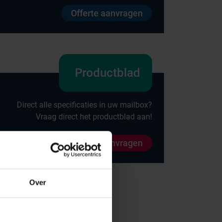
Offerte aanvragen
Productblad
Direct alle specificaties in uw mailbox?
Onze merken
Vraag direct het productblad aan!
Hammerlit
Productblad aanvragen
Septodry
Metro
Over
Zarges
AP Medical