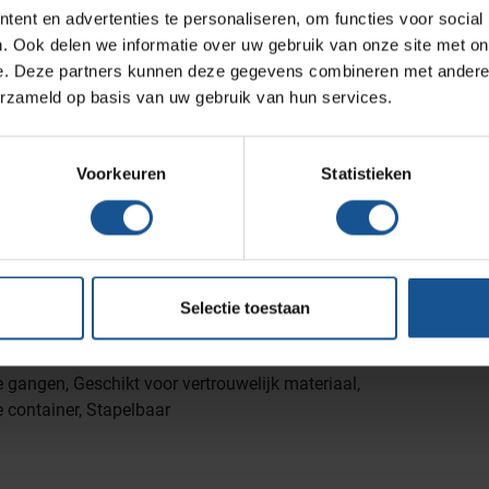
Medicijn- en verbandkasten
Verrijdbaar onderstel
ent en advertenties te personaliseren, om functies voor social
Werkplekinrichting
. Ook delen we informatie over uw gebruik van onze site met on
e. Deze partners kunnen deze gegevens combineren met andere i
erzameld op basis van uw gebruik van hun services.
rs, Verrijdbaar onderstel
Assortiment
ekenhuizen en klinieken, Zorginstellingen
Voorkeuren
Statistieken
Selectie toestaan
5x345x1000
 gangen, Geschikt voor vertrouwelijk materiaal,
 container, Stapelbaar