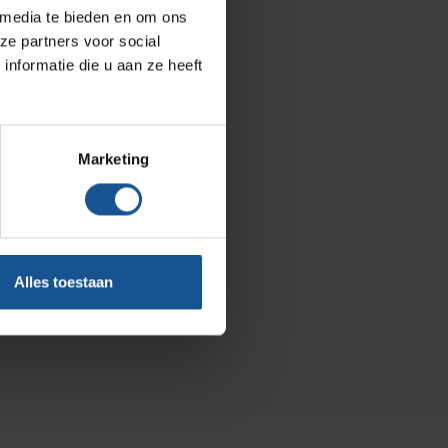
BINBIN
 media te bieden en om ons
ze partners voor social
Over VE-Systems
nformatie die u aan ze heeft
Blog
Contact
Marketing
Ons team
Klantcases
Vacatures
Alles toestaan