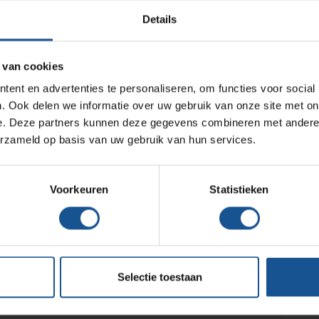
Opslagmogelijkheden
4 zwenkwielen waarvan 2 met rem en 4
Details
stootwielen
Medische (verzorgings)wagens
Accessoires
Wastransport
 van cookies
Medicijn- en verbandkasten
Afvalzakring
ent en advertenties te personaliseren, om functies voor social
Voetbediening op de deksel
Werkplekinrichting
. Ook delen we informatie over uw gebruik van onze site met on
Dekseldemping
e. Deze partners kunnen deze gegevens combineren met andere i
Kunststof deksel met scharnier en leverbaar in
erzameld op basis van uw gebruik van hun services.
Assortiment
de kleuren: wit - groen - blauw - rood - geel -
bruin - grijs - zwart
Voorkeuren
Statistieken
stof deksel met scharnier en leverbaar in de kleuren:
rood - geel - bruin - grijs - zwart, Voetbediening op de
Selectie toestaan
ekenhuizen en klinieken, Zorginstellingen