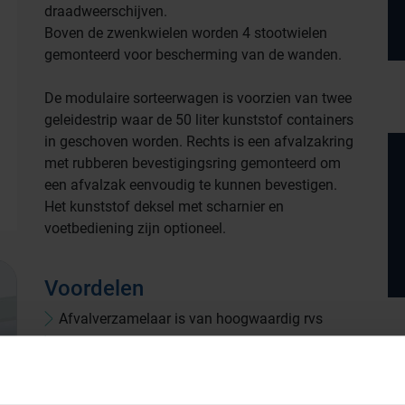
draadweerschijven.
Boven de zwenkwielen worden 4 stootwielen
gemonteerd voor bescherming van de wanden.
De modulaire sorteerwagen is voorzien van twee
geleidestrip waar de 50 liter kunststof containers
in geschoven worden. Rechts is een afvalzakring
met rubberen bevestigingsring gemonteerd om
een afvalzak eenvoudig te kunnen bevestigen.
Het kunststof deksel met scharnier en
voetbediening zijn optioneel.
Voordelen
Productlijnen
Afvalverzamelaar is van hoogwaardig rvs
Medische afvalverpakkingen
Verzamelaar is makkelijk te reinigen
Standaard voorzien van een geleidestrip voor
Infectiepreventie en hygiëne
een 50 L kunststof container