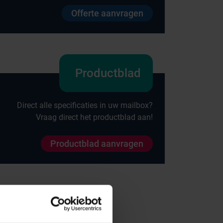
Offerte aanvragen
Productblad
Direct alle specificaties in uw mailbox?
Vraag direct het productblad aan!
Productblad aanvragen
Onze merken
Hammerlit
Septodry