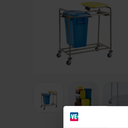
Branches
Ziekenhuizen en klinieken
Zorginstellingen