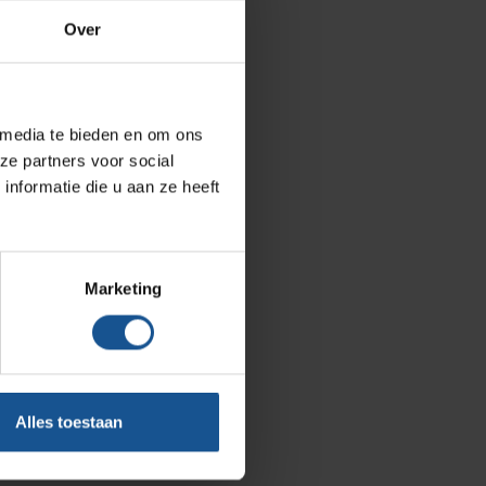
Metro
Over
Zarges
AP Medical
BINBIN
 media te bieden en om ons
ze partners voor social
Over VE-Systems
nformatie die u aan ze heeft
Blog
Contact
Marketing
Ons team
Klantcases
Vacatures
Alles toestaan