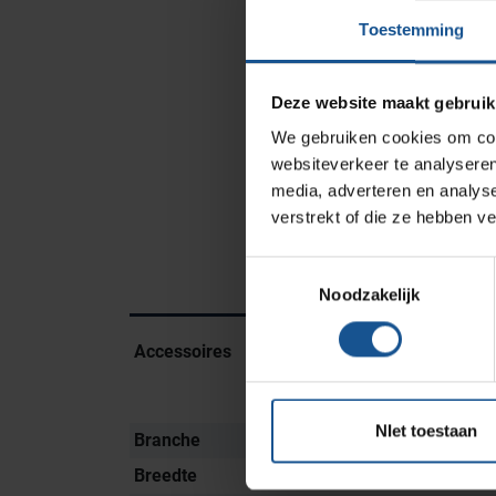
Laboratoria
Toestemming
Cleanrooms
Logistiek en opslag
Deze website maakt gebruik
Afvalinzamelaars
We gebruiken cookies om cont
Farmaceutische industrie
websiteverkeer te analyseren
media, adverteren en analys
verstrekt of die ze hebben v
Solutions
Toestemmingsselectie
RVS Werkplekinrichting
Noodzakelijk
Modulaire Inrichtingssystemen
Accessoires
Dekseldemping, Kunst
Opslagsystemen en
wit - groen - blauw - 
voorraadbeheer
deksel
NIet toestaan
Branche
Afvalinzamelaars, Zi
Breedte
800