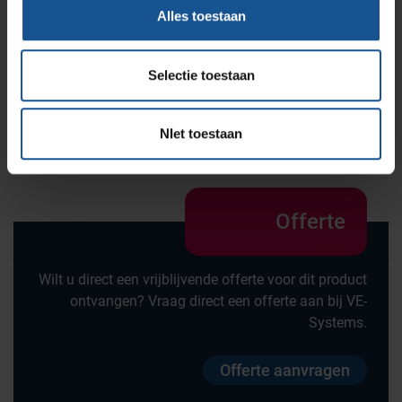
Alles toestaan
RVS
Merk
Selectie toestaan
Hammerlit
Wiel diameter
NIet toestaan
75
Offerte
Wilt u direct een vrijblijvende offerte voor dit product
ontvangen? Vraag direct een offerte aan bij VE-
Systems.
Offerte aanvragen