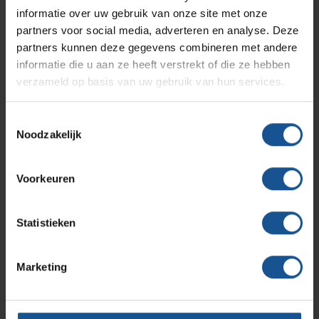
informatie over uw gebruik van onze site met onze
Accessoires
partners voor social media, adverteren en analyse. Deze
Productlijnen
Dekseldemping, Kunststof deksel met scharnier en
Ons team
Septodry
partners kunnen deze gegevens combineren met andere
leverbaar in de kleuren: wit - groen - blauw - rood - geel -
informatie die u aan ze heeft verstrekt of die ze hebben
bruin - grijs - zwart, RVS afvalzakring namonteerbaar,
verzameld op basis van uw gebruik van hun services.
Assortiment
Voetbediening op de deksel
Contact
Hammerlit
Branche
Toestemmingsselectie
Noodzakelijk
Afvalinzamelaars, Ziekenhuizen en klinieken,
Onze merken
Blog
Zorginstellingen
Breedte
Voorkeuren
Over VE-Systems
1795
Diepte
Statistieken
475
Hoogte
Marketing
940
Materiaal