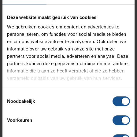
Branches
Vacatures
Zarges
Deze website maakt gebruik van cookies
Infectiepreventie en hygiëne
RVS Werkplekinrichting
Accessoires
We gebruiken cookies om content en advertenties te
Aluminium draagprofiel aan de achterzijde van de abs
personaliseren, om functies voor social media te bieden
Solutions
Klantcases
Metro
draagwand, Aluminium draagprofiel aan de voorzijde van
Medische afvalverpakkingen
en om ons websiteverkeer te analyseren. Ook delen we
de abs draagwand
informatie over uw gebruik van onze site met onze
partners voor social media, adverteren en analyse. Deze
Branche
Productlijnen
Ons team
Septodry
partners kunnen deze gegevens combineren met andere
Logistiek en opslag, Ziekenhuizen en klinieken,
informatie die u aan ze heeft verstrekt of die ze hebben
Zorginstellingen
verzameld op basis van uw gebruik van hun services.
Assortiment
Diepte
Contact
Hammerlit
364
Toestemmingsselectie
Noodzakelijk
Onze merken
Hoogte
Blog
300
Voorkeuren
Merk
Over VE-Systems
Zarges