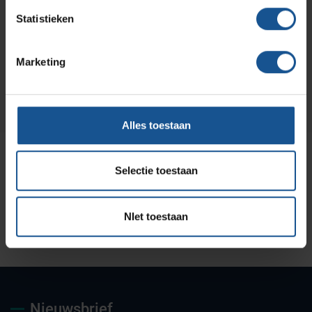
Wilt u direct een vrijblijvende offerte voor dit product
ontvangen? Vraag direct een offerte aan bij VE-
Statistieken
Systems.
Marketing
Offerte aanvragen
Alles toestaan
Selectie toestaan
NIet toestaan
Uw partner voor
Maatwerk oplossingen
Jarenlange kennis &
deskundig advies
ervaring
Nieuwsbrief