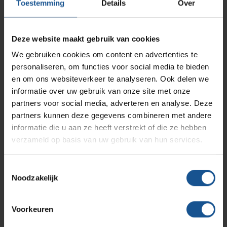
AP Medical
Opslagmogelijkheden
Toestemming
Details
Over
Modulaire Inrichtingssystemen
Ziekenhuizen en klinieken
hightech industrie, en afvalinzamelaars en logistiek en
opslag. De productie van maatwerk is in eigen beheer. VE-
Systems speelt zowel op standaard als specifieke
Branches
Vacatures
Zarges
Deze website maakt gebruik van cookies
Infectiepreventie en hygiëne
RVS Werkplekinrichting
maatwerk vraagstukken snel en flexibel in op
We gebruiken cookies om content en advertenties te
klantspecificaties en komt daarmee tot creatieve en
personaliseren, om functies voor social media te bieden
efficiënte oplossingen.
Solutions
Klantcases
Metro
Medische afvalverpakkingen
en om ons websiteverkeer te analyseren. Ook delen we
Het productassortiment van VE-Systems is overzichtelijk
informatie over uw gebruik van onze site met onze
gerangschikt en door de handige filters vindt u snel het
partners voor social media, adverteren en analyse. Deze
Productlijnen
Ons team
Septodry
juiste product binnen ons uitgebreide assortiment. Direct al
partners kunnen deze gegevens combineren met andere
behoefte aan contact met een medewerker die kennis heeft
informatie die u aan ze heeft verstrekt of die ze hebben
van uw branche? Neem dan
contact
met ons op.
verzameld op basis van uw gebruik van hun services.
Assortiment
Contact
Hammerlit
Toestemmingsselectie
Noodzakelijk
Onze merken
Blog
Offerte
Voorkeuren
Over VE-Systems