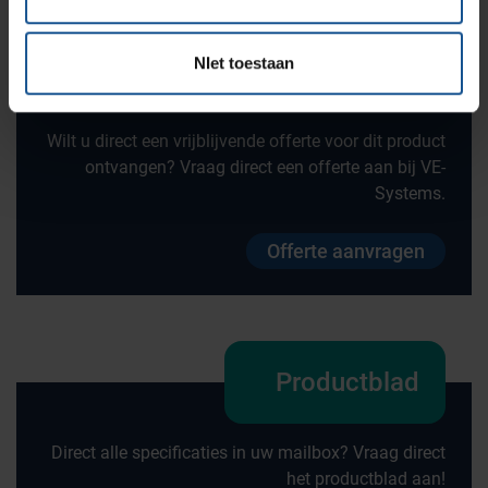
NIet toestaan
Offerte
Wilt u direct een vrijblijvende offerte voor dit product
ontvangen? Vraag direct een offerte aan bij VE-
Systems.
Offerte aanvragen
Productblad
Direct alle specificaties in uw mailbox? Vraag direct
het productblad aan!