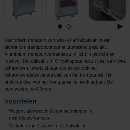
Voor intern transport van was- of afvalzakken is een
aluminium transportcontainer uitstekend geschikt.
Aluminium transportcontainers zijn licht in gewicht en
Farmaceutische industrie
roestvrij. Het deksel is 110° opklapbaar en zit vast aan twee
scharnieren, tevens zit aan dat deksel ook het
scharnierende bovenste deel van het frontpaneel. Het
Afvalinzamelaars
onderste deel van het frontpaneel is neerklapbaar. De
borstwering is 400 mm.
Voordelen
Werkplekinrichting
Logistiek en opslag
Wagens zijn geschikt voor het reinigen in
desinfecteertunnels
Medicijn- en verbandkasten
Cleanrooms
Voorzien van 2 zwenk- en 2 bokwielen