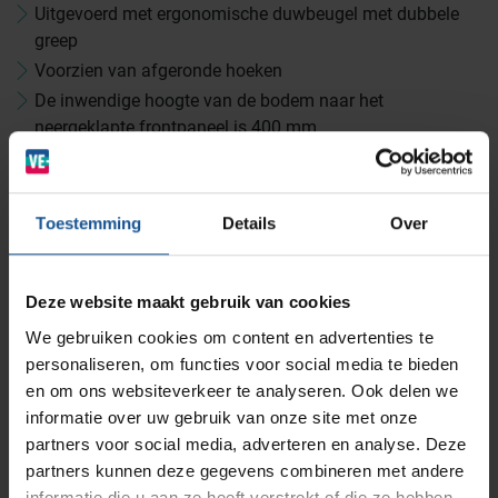
Uitgevoerd met ergonomische duwbeugel met dubbele
greep
Wastransport
Laboratoria
Voorzien van afgeronde hoeken
De inwendige hoogte van de bodem naar het
neergeklapte frontpaneel is 400 mm
BINBIN
Medische (verzorgings)wagens
Opslagsystemen en voorraadbeheer
Zorginstellingen
Accessoires
Trekstangcombinatie
AP Medical
Opslagmogelijkheden
Toestemming
Details
Over
Modulaire Inrichtingssystemen
Ziekenhuizen en klinieken
Zwenkwiel met rem
Branches
Vacatures
Zarges
Deze website maakt gebruik van cookies
Infectiepreventie en hygiëne
RVS Werkplekinrichting
Accessoires
We gebruiken cookies om content en advertenties te
personaliseren, om functies voor social media te bieden
Trekstangcombinatie, Zwenkwiel met rem
Solutions
Klantcases
Metro
Medische afvalverpakkingen
en om ons websiteverkeer te analyseren. Ook delen we
Branche
informatie over uw gebruik van onze site met onze
Laboratoria, Logistiek en opslag, Ziekenhuizen en
partners voor social media, adverteren en analyse. Deze
Productlijnen
Ons team
klinieken, Zorginstellingen
Septodry
partners kunnen deze gegevens combineren met andere
informatie die u aan ze heeft verstrekt of die ze hebben