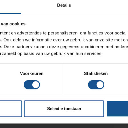
Afvalzakken zijn eenvoudig te wisselen
Details
Medische (verzorgings)wagens
De clappy is makkelijk schoon te maken
Verrijdbaar
Wastransport
 van cookies
Accessoires
Medicijn- en verbandkasten
ent en advertenties te personaliseren, om functies voor social
Werkplekinrichting
Zakafsluiter
. Ook delen we informatie over uw gebruik van onze site met on
Klemveer
e. Deze partners kunnen deze gegevens combineren met andere i
erzameld op basis van uw gebruik van hun services.
Assortiment
portbakken 600x400x220mm, Transportbakken
Voorkeuren
Statistieken
eanrooms, Laboratoria, Ziekenhuizen en klinieken,
Selectie toestaan