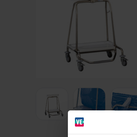
Branches
Ziekenhuizen en klinieken
Zorginstellingen
Laboratoria