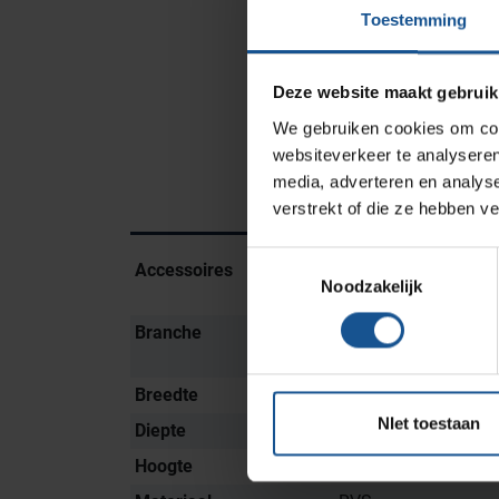
Toestemming
Cleanrooms
Logistiek en opslag
Deze website maakt gebruik
Afvalinzamelaars
We gebruiken cookies om cont
Farmaceutische industrie
websiteverkeer te analyseren
media, adverteren en analys
verstrekt of die ze hebben v
Solutions
Toestemmingsselectie
Accessoires
Stootrollen, Trans
RVS Werkplekinrichting
Noodzakelijk
600x400x325mm
Modulaire Inrichtingssystemen
Branche
Afvalinzamelaars, Cl
Opslagsystemen en
Zorginstellingen
voorraadbeheer
Breedte
585
NIet toestaan
Diepte
490
Hoogte
825