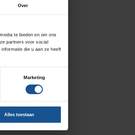
Over
Zarges
AP Medical
BINBIN
 media te bieden en om ons
ze partners voor social
Over VE-Systems
nformatie die u aan ze heeft
Blog
Contact
Marketing
Ons team
Klantcases
Vacatures
Alles toestaan