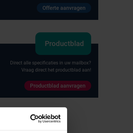
Offerte aanvragen
Productblad
Direct alle specificaties in uw mailbox?
Vraag direct het productblad aan!
Productblad aanvragen
Onze merken
Hammerlit
Septodry
Metro