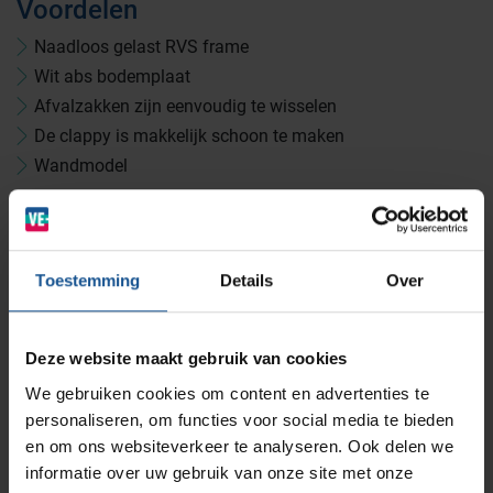
Voordelen
Medicijn- en verbandkasten
Cleanrooms
Naadloos gelast RVS frame
Wit abs bodemplaat
Afvalzakken zijn eenvoudig te wisselen
Wastransport
Laboratoria
De clappy is makkelijk schoon te maken
Wandmodel
BINBIN
Medische (verzorgings)wagens
Opslagsystemen en voorraadbeheer
Zorginstellingen
Accessoires
Zakafsluiter
AP Medical
Klemveer
Opslagmogelijkheden
Toestemming
Details
Over
Modulaire Inrichtingssystemen
Ziekenhuizen en klinieken
Branches
Vacatures
Zarges
Deze website maakt gebruik van cookies
Infectiepreventie en hygiëne
RVS Werkplekinrichting
Accessoires
We gebruiken cookies om content en advertenties te
Stootrollen, Transportbakken 600x400x220mm,
personaliseren, om functies voor social media te bieden
Transportbakken 600x400x325mm
Solutions
Klantcases
Metro
Medische afvalverpakkingen
en om ons websiteverkeer te analyseren. Ook delen we
Branche
informatie over uw gebruik van onze site met onze