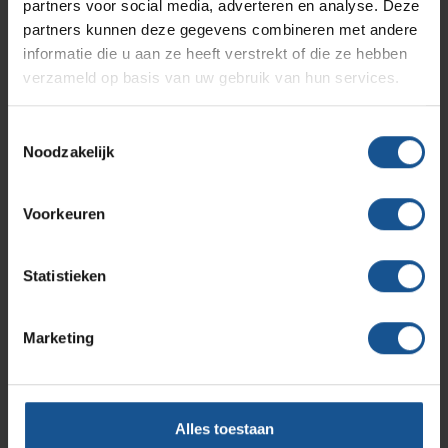
Afvalinzamelaars, Cleanrooms, Laboratoria, Ziekenhuizen
partners voor social media, adverteren en analyse. Deze
Productlijnen
Ons team
Septodry
en klinieken, Zorginstellingen
partners kunnen deze gegevens combineren met andere
informatie die u aan ze heeft verstrekt of die ze hebben
Breedte
verzameld op basis van uw gebruik van hun services.
Assortiment
585
Contact
Hammerlit
Diepte
Toestemmingsselectie
Noodzakelijk
490
Onze merken
Blog
Hoogte
Voorkeuren
825
Over VE-Systems
Materiaal
Statistieken
RVS
Merk
Marketing
Hammerlit
Voordelen
Afvalzakken zijn eenvoudig te wisselen, De clappy is
Alles toestaan
makkelijk schoon te maken, Naadloos gelast RVS frame,