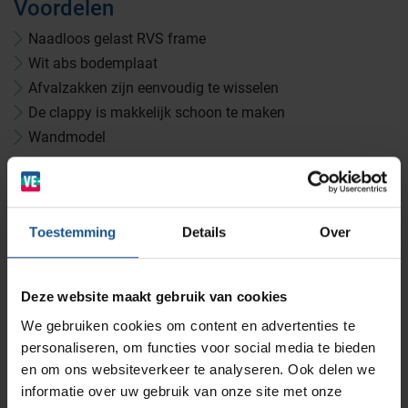
Voordelen
Medicijn- en verbandkasten
Cleanrooms
Naadloos gelast RVS frame
Wit abs bodemplaat
Afvalzakken zijn eenvoudig te wisselen
Wastransport
Laboratoria
De clappy is makkelijk schoon te maken
Wandmodel
BINBIN
Medische (verzorgings)wagens
Opslagsystemen en voorraadbeheer
Zorginstellingen
Accessoires
Zakafsluiter
AP Medical
Klemveer
Opslagmogelijkheden
Toestemming
Details
Over
Modulaire Inrichtingssystemen
Ziekenhuizen en klinieken
Branches
Vacatures
Zarges
Deze website maakt gebruik van cookies
Infectiepreventie en hygiëne
RVS Werkplekinrichting
Accessoires
We gebruiken cookies om content en advertenties te
Stootrollen, Transportbakken 600x400x220mm,
personaliseren, om functies voor social media te bieden
Transportbakken 600x400x325mm
Solutions
Klantcases
Metro
Medische afvalverpakkingen
en om ons websiteverkeer te analyseren. Ook delen we
Branche
informatie over uw gebruik van onze site met onze