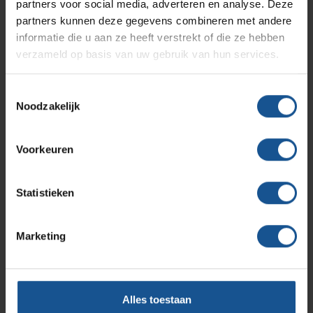
Afvalinzamelaars, Cleanrooms, Laboratoria, Ziekenhuizen
partners voor social media, adverteren en analyse. Deze
Productlijnen
Ons team
Septodry
en klinieken, Zorginstellingen
partners kunnen deze gegevens combineren met andere
informatie die u aan ze heeft verstrekt of die ze hebben
Breedte
verzameld op basis van uw gebruik van hun services.
Assortiment
585
Contact
Hammerlit
Diepte
Toestemmingsselectie
Noodzakelijk
490
Onze merken
Blog
Hoogte
Voorkeuren
975
Over VE-Systems
Materiaal
Statistieken
RVS
Merk
Marketing
Hammerlit
Voordelen
Afvalzakken zijn eenvoudig te wisselen, De clappy is
Alles toestaan
makkelijk schoon te maken, Naadloos gelast RVS frame,