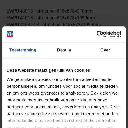
Wastransport
Laboratoria
- EWPU 40018 - afmeting: 618x678x910mm
- EWPU 41018 - afmeting: 618x678x1099mm
- EWPU 410AG18 - afmeting: 618x678x1099mm
BINBIN
Medische (verzorgings)wagens
Opslagsystemen en voorraadbeheer
Zorginstellingen
- EWPU 36018 - afmeting: 528x705x862mm
Voordelen
AP Medical
Opslagmogelijkheden
Toestemming
Details
Over
Modulaire Inrichtingssystemen
Ziekenhuizen en klinieken
Met gesloten kast
Leverbaar in diverse kleuren
Branches
Inclusief de koppeling
Vacatures
Zarges
Deze website maakt gebruik van cookies
Infectiepreventie en hygiëne
RVS Werkplekinrichting
De etagewagen is makkelijk te reinigen
We gebruiken cookies om content en advertenties te
personaliseren, om functies voor social media te bieden
Accessoires
Solutions
Klantcases
Metro
Medische afvalverpakkingen
en om ons websiteverkeer te analyseren. Ook delen we
Handdesinfectiedispencer
informatie over uw gebruik van onze site met onze
Handschoendispencers
partners voor social media, adverteren en analyse. Deze
Productlijnen
Ons team
Septodry
Afvalbakken
partners kunnen deze gegevens combineren met andere
informatie die u aan ze heeft verstrekt of die ze hebben
verzameld op basis van uw gebruik van hun services.