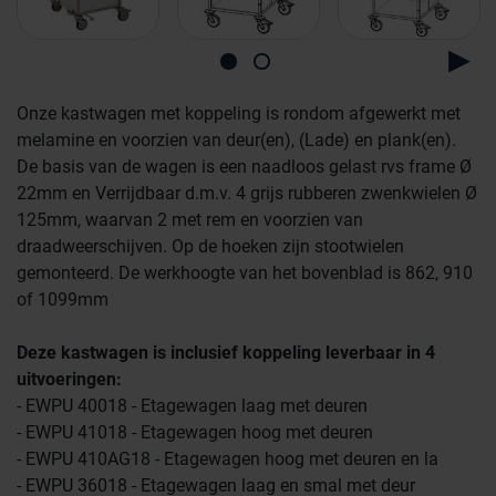
Onze kastwagen met koppeling is rondom afgewerkt met
melamine en voorzien van deur(en), (Lade) en plank(en).
De basis van de wagen is een naadloos gelast rvs frame Ø
22mm en Verrijdbaar d.m.v. 4 grijs rubberen zwenkwielen Ø
Farmaceutische industrie
125mm, waarvan 2 met rem en voorzien van
draadweerschijven. Op de hoeken zijn stootwielen
gemonteerd. De werkhoogte van het bovenblad is 862, 910
Afvalinzamelaars
of 1099mm
Deze kastwagen is inclusief koppeling leverbaar in 4
Werkplekinrichting
Logistiek en opslag
uitvoeringen:
- EWPU 40018 - Etagewagen laag met deuren
- EWPU 41018 - Etagewagen hoog met deuren
Medicijn- en verbandkasten
Cleanrooms
- EWPU 410AG18 - Etagewagen hoog met deuren en la
- EWPU 36018 - Etagewagen laag en smal met deur