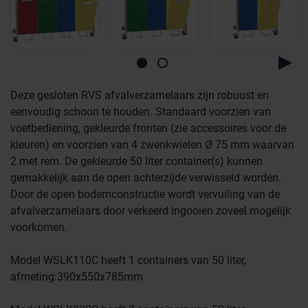
Deze gesloten RVS afvalverzamelaars zijn robuust en
eenvoudig schoon te houden. Standaard voorzien van
voetbediening, gekleurde fronten (zie accessoires voor de
kleuren) en voorzien van 4 zwenkwielen Ø 75 mm waarvan
Farmaceutische industrie
2 met rem. De gekleurde 50 liter container(s) kunnen
gemakkelijk aan de open achterzijde verwisseld worden.
Door de open bodemconstructie wordt vervuiling van de
Afvalinzamelaars
afvalverzamelaars door verkeerd ingooien zoveel mogelijk
voorkomen.
Werkplekinrichting
Logistiek en opslag
Model WSLK110C heeft 1 containers van 50 liter,
afmeting:390x550x785mm
Medicijn- en verbandkasten
Cleanrooms