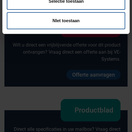
Selectie toestaan
NIet toestaan
Offerte
Wilt u direct een vrijblijvende offerte voor dit product
ontvangen? Vraag direct een offerte aan bij VE-
Systems.
Offerte aanvragen
Productblad
Direct alle specificaties in uw mailbox? Vraag direct