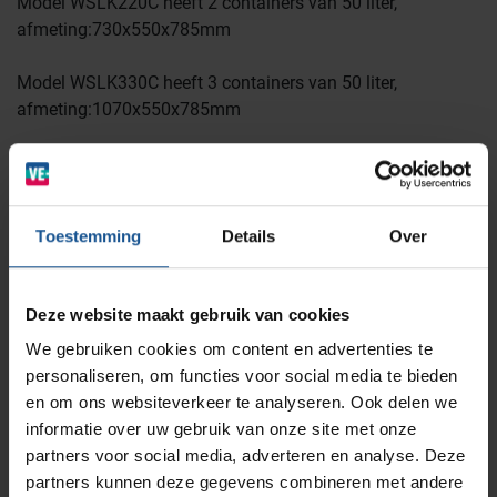
Model WSLK220C heeft 2 containers van 50 liter,
afmeting:730x550x785mm
Wastransport
Laboratoria
Model WSLK330C heeft 3 containers van 50 liter,
afmeting:1070x550x785mm
BINBIN
Medische (verzorgings)wagens
Opslagsystemen en voorraadbeheer
Zorginstellingen
Model WSLK440C heeft 4 containers van 50 liter,
afmeting:1410x550x785mm
AP Medical
Opslagmogelijkheden
Toestemming
Details
Over
Modulaire Inrichtingssystemen
Ziekenhuizen en klinieken
Voordelen
Handen vrij door voetpedaal bediening
Branches
Vacatures
Zarges
Deze website maakt gebruik van cookies
Infectiepreventie en hygiëne
RVS Werkplekinrichting
Gemakkelijk en goed schoon te maken
We gebruiken cookies om content en advertenties te
Accessoires
personaliseren, om functies voor social media te bieden
Solutions
Klantcases
Metro
Medische afvalverpakkingen
en om ons websiteverkeer te analyseren. Ook delen we
Gekleurde fronten: Antracietgrijs (RAL7016) -
informatie over uw gebruik van onze site met onze
Signaalgroen (RAL6032) - Lichtblauw (RAL512) -
partners voor social media, adverteren en analyse. Deze
Productlijnen
Zwavelgeel (RAL1016) - Verkeersrood (RAL3020)
Ons team
Septodry
partners kunnen deze gegevens combineren met andere