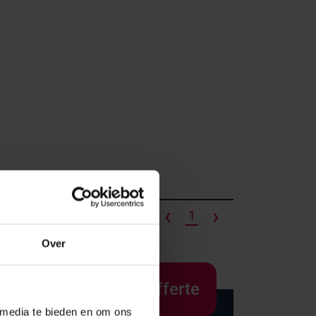
Onze merken
Hammerlit
Septodry
‹
›
1
Metro
Over
Zarges
AP Medical
Offerte
BINBIN
 media te bieden en om ons