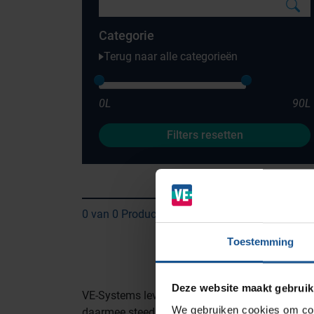
Categorie
Terug naar alle categorieën
0L
90L
Filters resetten
Branches
Ziekenhuizen en klinieken
Zorginstellingen
0 van 0 Producten
Laboratoria
Toestemming
Cleanrooms
Logistiek en opslag
Deze website maakt gebruik
VE-Systems levert logistieke middelen als bo
Afvalinzamelaars
We gebruiken cookies om cont
daarmee steeds vaker onderdeel uit van de (log