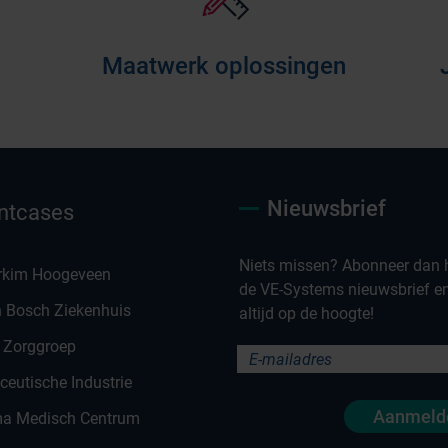
Maatwerk oplossingen
Nieuwsbrief
ntcases
Niets missen? Abonneer dan h
rkim Hoogeveen
de VE-Systems nieuwsbrief en 
n Bosch Ziekenhuis
altijd op de hoogte!
 Zorggroep
eutische Industrie
Aanmeld
a Medisch Centrum