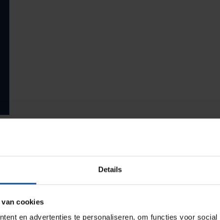
Productlijnen
Medische afvalverpakkingen
Infectiepreventie en hygiëne
Opslagmogelijkheden
Details
Medische (verzorgings)wagens
Wastransport
 van cookies
uwstenen van totaaloplossingen, producten maken
Medicijn- en verbandkasten
ent en advertenties te personaliseren, om functies voor social
istieke) bedrijfsprocessen. Doel is dat deze processen zo