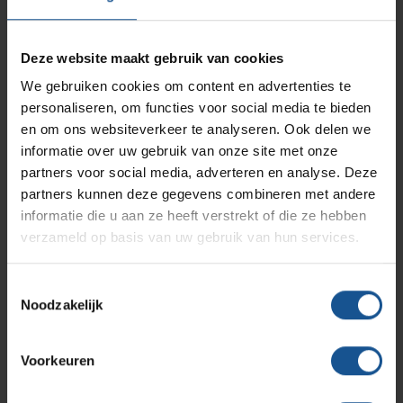
Branches
Vacatures
Zarges
Deze website maakt gebruik van cookies
Infectiepreventie en hygiëne
RVS Werkplekinrichting
Branche
We gebruiken cookies om content en advertenties te
Cleanrooms, Cleanrooms, Laboratoria, Ziekenhuizen en
personaliseren, om functies voor social media te bieden
Solutions
klinieken, Zorginstellingen
Klantcases
Metro
Medische afvalverpakkingen
en om ons websiteverkeer te analyseren. Ook delen we
Breedte
informatie over uw gebruik van onze site met onze
partners voor social media, adverteren en analyse. Deze
257
Productlijnen
Ons team
Septodry
partners kunnen deze gegevens combineren met andere
Diepte
informatie die u aan ze heeft verstrekt of die ze hebben
100
verzameld op basis van uw gebruik van hun services.
Assortiment
Contact
Hammerlit
Hoogte
Toestemmingsselectie
555
Noodzakelijk
Onze merken
Materiaal
Blog
Kunststof
Voorkeuren
Over VE-Systems
Merk