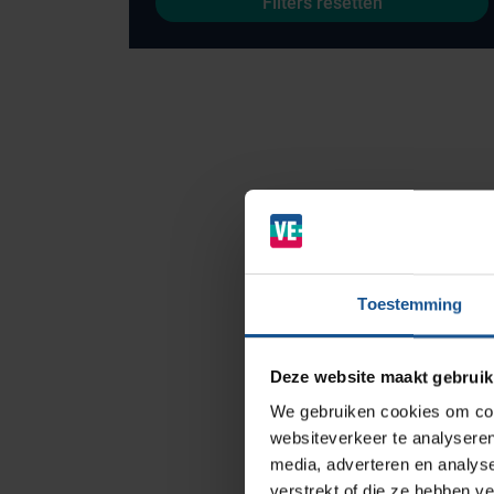
Filters resetten
Branches
Ziekenhuizen en klinieken
Zorginstellingen
Laboratoria
Toestemming
Cleanrooms
Logistiek en opslag
Deze website maakt gebruik
Afvalinzamelaars
We gebruiken cookies om cont
Farmaceutische industrie
websiteverkeer te analyseren
media, adverteren en analys
verstrekt of die ze hebben v