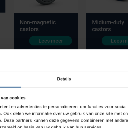
Non-magnetic
Midium-duty
castors
castors
Productlijnen
Lees meer
Lees m
Medische afvalverpakkingen
Infectiepreventie en hygiëne
Opslagmogelijkheden
Details
Medische (verzorgings)wagens
Wastransport
 van cookies
Medicijn- en verbandkasten
ent en advertenties te personaliseren, om functies voor social
Werkplekinrichting
. Ook delen we informatie over uw gebruik van onze site met on
e. Deze partners kunnen deze gegevens combineren met andere i
erzameld op basis van uw gebruik van hun services.