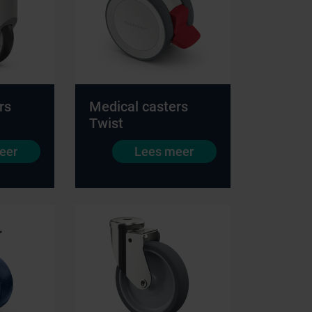
rs
Medical casters
Twist
eer
Lees meer