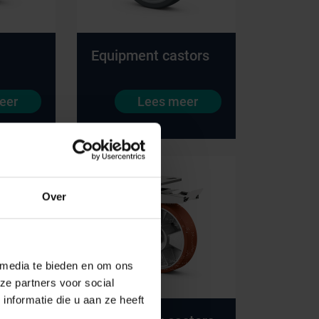
Equipment castors
Onze merken
eer
Lees meer
Hammerlit
Septodry
Metro
Over
Zarges
AP Medical
BINBIN
 media te bieden en om ons
ze partners voor social
Over VE-Systems
nformatie die u aan ze heeft