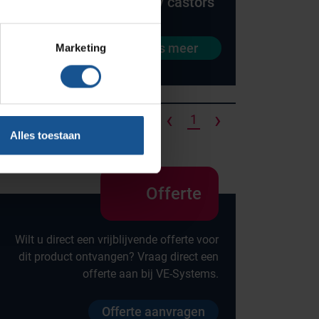
stors
Heavy-duty castors
Blog
Contact
eer
Lees meer
Marketing
Ons team
Klantcases
‹
›
Vacatures
1
Alles toestaan
Offerte
Wilt u direct een vrijblijvende offerte voor
dit product ontvangen? Vraag direct een
offerte aan bij VE-Systems.
Offerte aanvragen