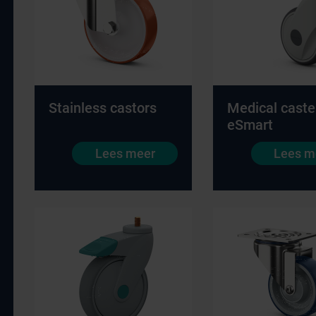
Stainless castors
Medical caste
eSmart
Lees meer
Lees m