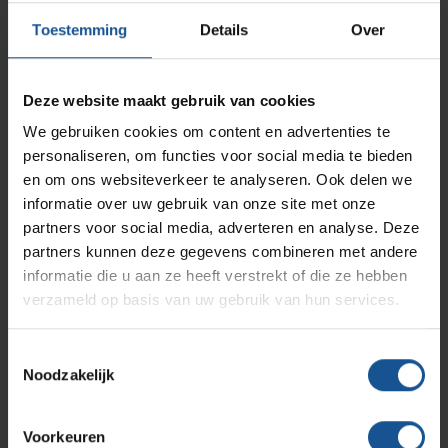
RVS wandbescherming
AP Medical
Opslagmogelijkheden
Toestemming
Details
Over
Modulaire Inrichtingssystemen
Ziekenhuizen en klinieken
Lees meer
Branches
Vacatures
Zarges
Deze website maakt gebruik van cookies
Infectiepreventie en hygiëne
RVS Werkplekinrichting
We gebruiken cookies om content en advertenties te
‹
›
personaliseren, om functies voor social media te bieden
1
3 van 3 Producten
Solutions
Klantcases
Metro
Medische afvalverpakkingen
en om ons websiteverkeer te analyseren. Ook delen we
informatie over uw gebruik van onze site met onze
partners voor social media, adverteren en analyse. Deze
Productlijnen
Ons team
Septodry
partners kunnen deze gegevens combineren met andere
VE-Systems levert logistieke middelen als bouwstenen van
informatie die u aan ze heeft verstrekt of die ze hebben
totaaloplossingen, producten maken daarmee steeds vaker
verzameld op basis van uw gebruik van hun services.
Assortiment
Contact
Hammerlit
onderdeel uit van de (logistieke) bedrijfsprocessen. Doel is
dat deze processen zo efficiënt mogelijk worden ingericht,
Toestemmingsselectie
de keuze van de juiste producten is hierbij erg belangrijk.
Noodzakelijk
Onze merken
Blog
Los van de producten is het ook belangrijk te kijken naar de
juiste toepassing. In steeds meer cases zien we dat de
Voorkeuren
standaard beschikbare producten niet voldoende oplossing