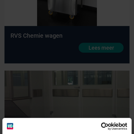
Farmaceutische industrie
Afvalinzamelaars
RVS Chemie wagen
Lees meer
Werkplekinrichting
Logistiek en opslag
Medicijn- en verbandkasten
Cleanrooms
Wastransport
Laboratoria
BINBIN
Medische (verzorgings)wagens
Opslagsystemen en voorraadbeheer
Zorginstellingen