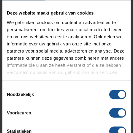
hightech industrie, en afvalinzamelaars en logistiek en
Branches
Vacatures
Zarges
opslag. De productie van maatwerk is in eigen beheer. VE-
Deze website maakt gebruik van cookies
Infectiepreventie en hygiëne
RVS Werkplekinrichting
Systems speelt zowel op standaard als specifieke
We gebruiken cookies om content en advertenties te
maatwerk vraagstukken snel en flexibel in op
personaliseren, om functies voor social media te bieden
Solutions
Klantcases
klantspecificaties en komt daarmee tot creatieve en
Metro
Medische afvalverpakkingen
en om ons websiteverkeer te analyseren. Ook delen we
efficiënte oplossingen.
informatie over uw gebruik van onze site met onze
partners voor social media, adverteren en analyse. Deze
Het productassortiment van VE-Systems is overzichtelijk
Productlijnen
Ons team
Septodry
partners kunnen deze gegevens combineren met andere
gerangschikt en door de handige filters vindt u snel het
informatie die u aan ze heeft verstrekt of die ze hebben
juiste product binnen ons uitgebreide assortiment. Direct al
verzameld op basis van uw gebruik van hun services.
behoefte aan contact met een medewerker die kennis heeft
Assortiment
Contact
Hammerlit
van uw branche? Neem dan
contact
met ons op.
Toestemmingsselectie
Noodzakelijk
Onze merken
Blog
Offerte
Voorkeuren
Over VE-Systems
Statistieken