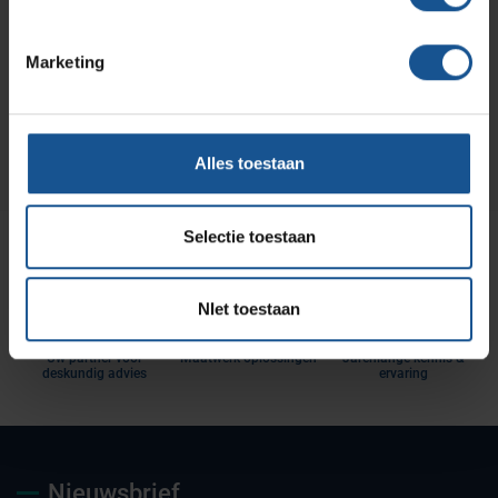
Wilt u direct een vrijblijvende offerte voor dit product
ontvangen? Vraag direct een offerte aan bij VE-
Systems.
Marketing
Offerte aanvragen
Alles toestaan
Selectie toestaan
NIet toestaan
Uw partner voor
Maatwerk oplossingen
Jarenlange kennis &
deskundig advies
ervaring
Nieuwsbrief