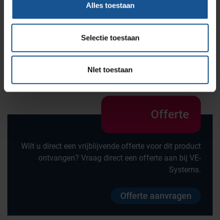
Alles toestaan
Vakafmeting
Plateau afmeting 625x885mm, Plateau afmeting
625x885mm
Selectie toestaan
Wiel diameter
100
NIet toestaan
Offerte
Wilt u direct een vrijblijvende offerte voor dit product
ontvangen? Vraag direct een offerte aan bij VE-
Systems.
Offerte aanvragen