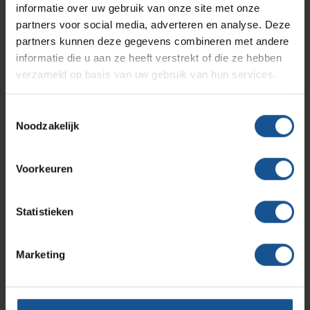
informatie over uw gebruik van onze site met onze
RVS wielen
partners voor social media, adverteren en analyse. Deze
Productlijnen
Ons team
Septodry
Branche
partners kunnen deze gegevens combineren met andere
informatie die u aan ze heeft verstrekt of die ze hebben
Logistiek en opslag, Ziekenhuizen en klinieken,
verzameld op basis van uw gebruik van hun services.
Zorginstellingen
Assortiment
Contact
Hammerlit
Breedte
Toestemmingsselectie
1003
Noodzakelijk
Onze merken
Blog
Diepte
685
Voorkeuren
Over VE-Systems
Hoogte
845
Statistieken
Materiaal
Kunststof
Marketing
Merk
Metro