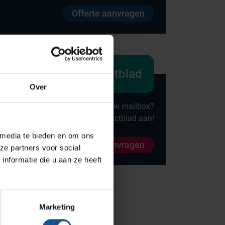
Offerte aanvragen
Onze merken
Hammerlit
Septodry
Productblad
Metro
Over
Zarges
Direct alle specificaties in uw mailbox?
AP Medical
Vraag direct het productblad aan!
BINBIN
 media te bieden en om ons
Productblad aanvragen
ze partners voor social
Over VE-Systems
nformatie die u aan ze heeft
Blog
Contact
Marketing
Ons team