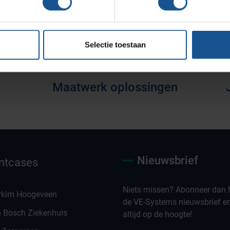
Selectie toestaan
Maatwerk oplossingen
Nieuwsbrief
ntcases
Niets missen? Abonneer dan h
rkim Hoogeveen
de VE-Systems nieuwsbrief en 
n Bosch Ziekenhuis
altijd op de hoogte!