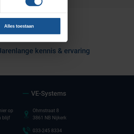
Klantcases
Vacatures
Alles toestaan
Jarenlange kennis & ervaring
VE-Systems
ier op
Ohmstraat 8
blijf
3861 NB Nijkerk
033-245 8334