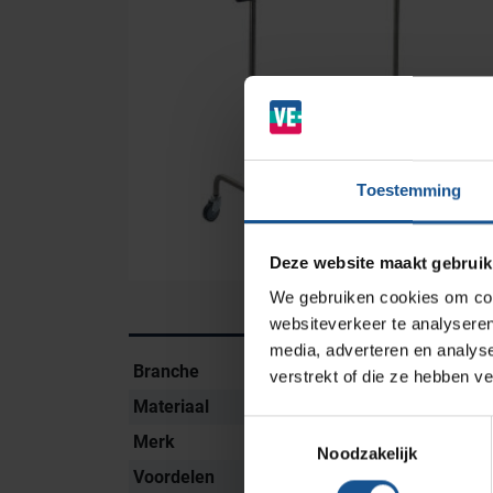
Branches
Ziekenhuizen en klinieken
Zorginstellingen
Laboratoria
Toestemming
Cleanrooms
Logistiek en opslag
Deze website maakt gebruik
Afvalinzamelaars
We gebruiken cookies om cont
Farmaceutische industrie
websiteverkeer te analyseren
media, adverteren en analys
Branche
Ziekenhuizen en klin
verstrekt of die ze hebben v
Solutions
Materiaal
RVS
Toestemmingsselectie
RVS Werkplekinrichting
Merk
VE-Systems
Noodzakelijk
Voordelen
4 zwenkwielen Ø 75
Modulaire Inrichtingssystemen