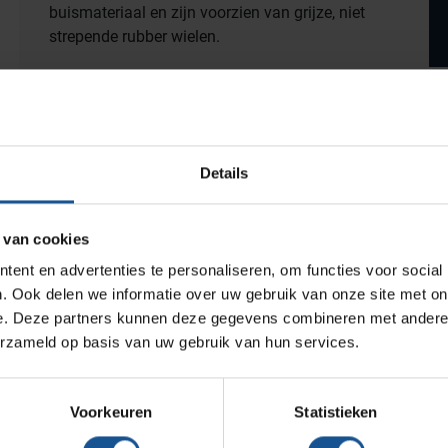
buismateriaal en zijn voorzien van grijze, niet
Productlijnen
strepende rubber wielen.
Medische afvalverpakkingen
HLMB1 - Afmeting: 1000x500x1100mm
HLMB2 - Afmeting: 1200x600x1210mm
Infectiepreventie en hygiëne
HLMB3 - Afmeting: 1400x600x1410mm
Opslagmogelijkheden
Voordelen
Details
Medische (verzorgings)wagens
Hoogwaardig rvs
Wastransport
4 zwenkwielen Ø 75mm waarvan 2 met rem
 van cookies
Medicijn- en verbandkasten
ent en advertenties te personaliseren, om functies voor social
Werkplekinrichting
. Ook delen we informatie over uw gebruik van onze site met on
e. Deze partners kunnen deze gegevens combineren met andere i
ieken, Zorginstellingen
erzameld op basis van uw gebruik van hun services.
Assortiment
Voorkeuren
Statistieken
mm waarvan 2 met rem, Hoogwaardig rvs