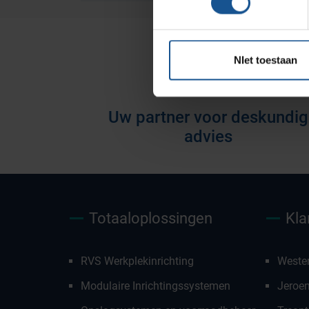
Opslagsystemen en
voorraadbeheer
NIet toestaan
Uw partner voor deskundig
advies
Totaaloplossingen
Kla
RVS Werkplekinrichting
Weste
Modulaire Inrichtingssystemen
Jeroe