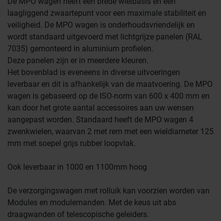
De MPO wagen heeft een brede wielbasis en een
laagliggend zwaartepunt voor een maximale stabiliteit en
veiligheid. De MPO wagen is onderhoudsvriendelijk en
wordt standaard uitgevoerd met lichtgrijze panelen (RAL
7035) gemonteerd in aluminium profielen.
Deze panelen zijn er in meerdere kleuren.
Het bovenblad is eveneens in diverse uitvoeringen
leverbaar en dit is afhankelijk van de maatvoering. De MPO
wagen is gebaseerd op de ISO-norm van 600 x 400 mm en
kan door het grote aantal accessoires aan uw wensen
aangepast worden. Standaard heeft de MPO wagen 4
zwenkwielen, waarvan 2 met rem met een wieldiameter 125
mm met soepel grijs rubber loopvlak.
Ook leverbaar in 1000 en 1100mm hoog
Farmaceutische industrie
De verzorgingswagen met rolluik kan voorzien worden van
Modules en modulemanden. Met de keus uit abs
Afvalinzamelaars
draagwanden of telescopische geleiders.