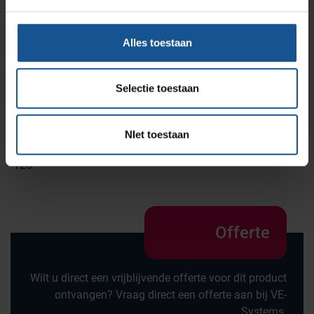
Merk
VE-Systems
Alles toestaan
Voordelen
4 zwenkwielen waarvan 2 met rem, Basisromp met
volkern bovenblad, Buitenafmetingen: (bxdxh) 730 x 600 x
Selectie toestaan
900 mm, De wagen wordt standaard geleverd zonder
modules, Stoothoeken (set van 4)
NIet toestaan
Wiel diameter
125
Offerte
Wilt u direct een vrijblijvende offerte voor dit product
ontvangen? Vraag direct een offerte aan bij VE-
Systems.