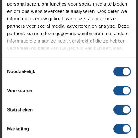
Elektronisch slot
personaliseren, om functies voor social media te bieden
Solutions
Klantcases
Metro
Medische afvalverpakkingen
Inklapbaar werkblad
en om ons websiteverkeer te analyseren. Ook delen we
informatie over uw gebruik van onze site met onze
Infuusstaander
partners voor social media, adverteren en analyse. Deze
Brug met kantelbakjes
Productlijnen
Ons team
Septodry
partners kunnen deze gegevens combineren met andere
Handschoenenhouder
informatie die u aan ze heeft verstrekt of die ze hebben
verzameld op basis van uw gebruik van hun services.
Assortiment
Contact
Hammerlit
Branche
Toestemmingsselectie
Ziekenhuizen en klinieken, Zorginstellingen
Noodzakelijk
Onze merken
Blog
Breedte
730
Voorkeuren
Over VE-Systems
Diepte
600
Statistieken
Hoogte
Marketing
900