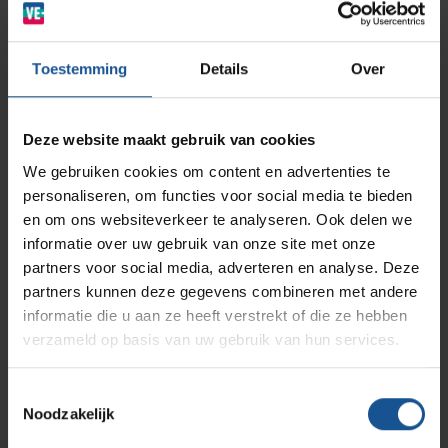
Zorginstellingen
Naaldencontainer CS 5 Liter hoog model
AP Medical
Opslagmogelijkheden
Toestemming
Details
Over
Modulaire Inrichtingssystemen
Ziekenhuizen en klinieken
Lees meer
Branches
Vacatures
Zarges
Deze website maakt gebruik van cookies
Infectiepreventie en hygiëne
RVS Werkplekinrichting
We gebruiken cookies om content en advertenties te
personaliseren, om functies voor social media te bieden
Solutions
Klantcases
Metro
Medische afvalverpakkingen
en om ons websiteverkeer te analyseren. Ook delen we
informatie over uw gebruik van onze site met onze
partners voor social media, adverteren en analyse. Deze
Productlijnen
Ons team
Septodry
partners kunnen deze gegevens combineren met andere
informatie die u aan ze heeft verstrekt of die ze hebben
verzameld op basis van uw gebruik van hun services.
Assortiment
Contact
Hammerlit
Naaldencontainer CS 6 Liter breed model
Toestemmingsselectie
Noodzakelijk
Onze merken
Blog
Lees meer